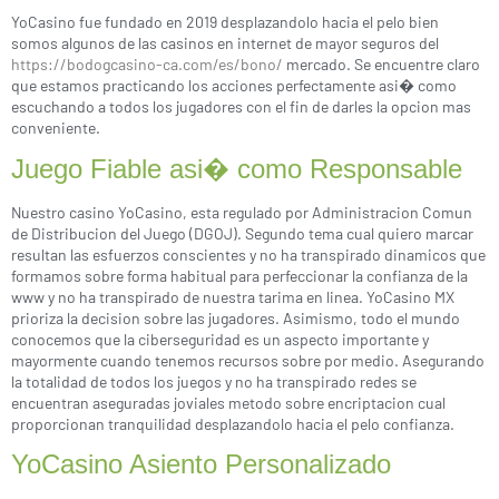
YoCasino fue fundado en 2019 desplazandolo hacia el pelo bien
somos algunos de las casinos en internet de mayor seguros del
https://bodogcasino-ca.com/es/bono/
mercado. Se encuentre claro
que estamos practicando los acciones perfectamente asi� como
escuchando a todos los jugadores con el fin de darles la opcion mas
conveniente.
Juego Fiable asi� como Responsable
Nuestro casino YoCasino, esta regulado por Administracion Comun
de Distribucion del Juego (DGOJ). Segundo tema cual quiero marcar
resultan las esfuerzos conscientes y no ha transpirado dinamicos que
formamos sobre forma habitual para perfeccionar la confianza de la
www y no ha transpirado de nuestra tarima en linea. YoCasino MX
prioriza la decision sobre las jugadores. Asimismo, todo el mundo
conocemos que la ciberseguridad es un aspecto importante y
mayormente cuando tenemos recursos sobre por medio. Asegurando
la totalidad de todos los juegos y no ha transpirado redes se
encuentran aseguradas joviales metodo sobre encriptacion cual
proporcionan tranquilidad desplazandolo hacia el pelo confianza.
YoCasino Asiento Personalizado