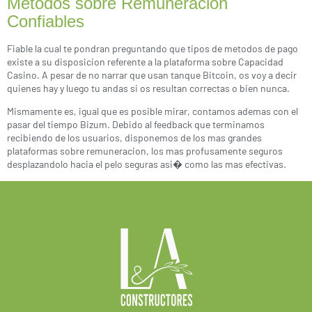
Metodos sobre Remuneracion
Confiables
Fiable la cual te pondran preguntando que tipos de metodos de pago
existe a su disposicion referente a la plataforma sobre Capacidad
Casino. A pesar de no narrar que usan tanque Bitcoin, os voy a decir
quienes hay y luego tu andas si os resultan correctas o bien nunca.
Mismamente es, igual que es posible mirar, contamos ademas con el
pasar del tiempo Bizum. Debido al feedback que terminamos
recibiendo de los usuarios, disponemos de los mas grandes
plataformas sobre remuneracion, los mas profusamente seguros
desplazandolo hacia el pelo seguras asi� como las mas efectivas.