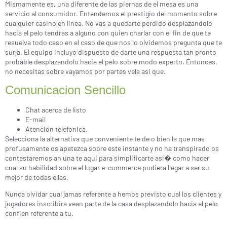
Mismamente es, una diferente de las piernas de el mesa es una
servicio al consumidor. Entendemos el prestigio del momento sobre
cualquier casino en linea. No vas a quedarte perdido desplazandolo
hacia el pelo tendras a alguno con quien charlar con el fin de que te
resuelva todo caso en el caso de que nos lo olvidemos pregunta que te
surja. El equipo incluyo dispuesto de darte una respuesta tan pronto
probable desplazandolo hacia el pelo sobre modo experto. Entonces,
no necesitas sobre vayamos por partes vela asi que.
Comunicacion Sencillo
Chat acerca de listo
E-mail
Atencion telefonica.
Selecciona la alternativa que conveniente te de o bien la que mas
profusamente os apetezca sobre este instante y no ha transpirado os
contestaremos an una te aqui para simplificarte asi� como hacer
cual su habilidad sobre el lugar e-commerce pudiera llegar a ser su
mejor de todas ellas.
Nunca olvidar cual jamas referente a hemos previsto cual los clientes y
jugadores inscribira vean parte de la casa desplazandolo hacia el pelo
confien referente a tu.