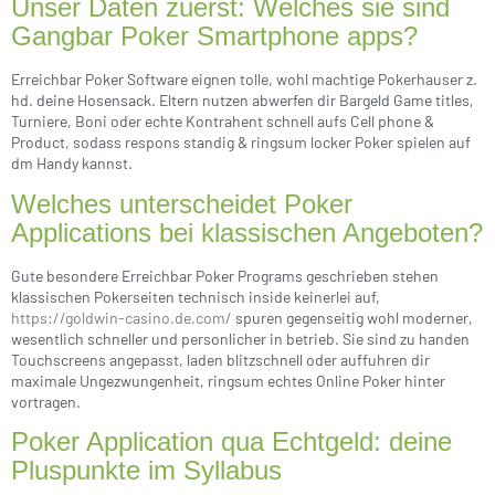
Unser Daten zuerst: Welches sie sind
Gangbar Poker Smartphone apps?
Erreichbar Poker Software eignen tolle, wohl machtige Pokerhauser z.
hd. deine Hosensack. Eltern nutzen abwerfen dir Bargeld Game titles,
Turniere, Boni oder echte Kontrahent schnell aufs Cell phone &
Product, sodass respons standig & ringsum locker Poker spielen auf
dm Handy kannst.
Welches unterscheidet Poker
Applications bei klassischen Angeboten?
Gute besondere Erreichbar Poker Programs geschrieben stehen
klassischen Pokerseiten technisch inside keinerlei auf,
https://goldwin-casino.de.com/
spuren gegenseitig wohl moderner,
wesentlich schneller und personlicher in betrieb. Sie sind zu handen
Touchscreens angepasst, laden blitzschnell oder auffuhren dir
maximale Ungezwungenheit, ringsum echtes Online Poker hinter
vortragen.
Poker Application qua Echtgeld: deine
Pluspunkte im Syllabus