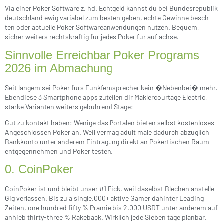
Via einer Poker Software z. hd. Echtgeld kannst du bei Bundesrepublik
deutschland ewig variabel zum besten geben, echte Gewinne besch
ten oder actuelle Poker Softwareanwendungen nutzen. Bequem,
sicher weiters rechtskraftig fur jedes Poker fur auf achse.
Sinnvolle Erreichbar Poker Programs
2026 im Abmachung
Seit langem sei Poker furs Funkfernsprecher kein �Nebenbei� mehr.
Ebendiese 3 Smartphone apps zuteilen dir Maklercourtage Electric,
starke Varianten weiters gebuhrend Stage:
Gut zu kontakt haben: Wenige das Portalen bieten selbst kostenloses
Angeschlossen Poker an. Weil vermag adult male dadurch abzuglich
Bankkonto unter anderem Eintragung direkt an Pokertischen Raum
entgegennehmen und Poker testen.
0. CoinPoker
CoinPoker ist und bleibt unser #1 Pick, weil daselbst Blechen anstelle
Gig verlassen. Bis zu a single.000+ aktive Gamer dahinter Leading
Zeiten, one hundred fifty % Pramie bis 2.000 USDT unter anderem auf
anhieb thirty-three % Rakeback. Wirklich jede Sieben tage planbar.