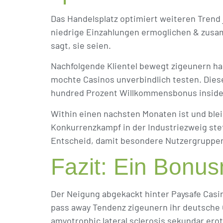
Das Handelsplatz optimiert weiteren Trend 
niedrige Einzahlungen ermoglichen & zus
sagt, sie seien.
Nachfolgende Klientel bewegt zigeunern hau
mochte Casinos unverbindlich testen. Dies
hundred Prozent Willkommensbonus inside 
Within einen nachsten Monaten ist und ble
Konkurrenzkampf in der Industriezweig ste
Entscheid, damit besondere Nutzergruppen zu
Fazit: Ein Bonus
Der Neigung abgekackt hinter Paysafe Casin
pass away Tendenz zigeunern ihr deutsche 
amyotrophic lateral sclerosis sekundar ero