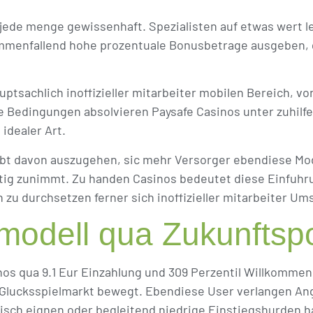
jede menge gewissenhaft. Spezialisten auf etwas wert l
ammenfallend hohe prozentuale Bonusbetrage ausgeben,
ptsachlich inoffizieller mitarbeiter mobilen Bereich, v
e Bedingungen absolvieren Paysafe Casinos unter zuhilf
idealer Art.
ibt davon auszugehen, sic mehr Versorger ebendiese Mod
tig zunimmt. Zu handen Casinos bedeutet diese Einfuhru
 durchsetzen ferner sich inoffizieller mitarbeiter Umsc
modell qua Zukunftspo
os qua 9.1 Eur Einzahlung und 309 Perzentil Willkommen
Glucksspielmarkt bewegt. Ebendiese User verlangen Ange
tisch eignen oder begleitend niedrige Einstiegshurden h