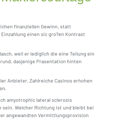
ichen finanziellen Gewinn, statt
 Einzahlung einen sic gro?en Kontrast
asch, weil er lediglich die eine Teilung ein
grund, dasjenige Prasentation hinten
aler Anbieter. Zahlreiche Casinos erhohen
en.
h amyotrophic lateral sclerosis
sein. Welcher Richtung ist und bleibt bei
rner angewandten Vermittlungsprovision