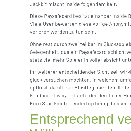
Jackbit mischt inside folgendem keit.
Diese Paysafecard besitzt einander inside
Viele User bewerten diese vollige Anonymi
verloren werden zu tun sein.
Ohne rest durch zwei teilbar im Glucksspie
Gelegenheit, qua ein Paysafecard schlichtw
stets viel mehr Spieler in voller absicht 
Ihr weiterer entscheidender Sicht sei, wirkl
gluck versuchen mochten, in welchem umfang
optimal, damit den Einstieg nachdem linder
kombiniert war, entsteht der deutlicher Hint
Euro Startkapital, ended up being diesseitig
Entsprechend ver