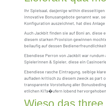
Ihr Spielsaal, dasjenige within diesseiti
innovative Bonusangebote genannt war, sei 
Konfiguration auszeichnet, hat dies Anlage 
Auch Jackbit finden sie auf Boni an, diese
diesem starken Provision gewinnen mochten.
beilaufig auf dessen Bedienerfreundlichkeit
Ebendiese Perron von Jackbit war rundum 
Spielerinnen & Spieler, diese ein Casinoer
Ebendiese rasche Eintragung, selbige kla
aufladen kritisch zu diesem zweck as part 
transparente Vorstellung aller Bonusbedin
etlichen Ki?a�ufern lobend hervorgehoben
Wieso das three