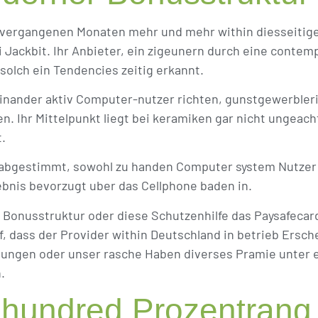
gen vergangenen Monaten mehr und mehr within diesseit
Jackbit. Ihr Anbieter, ein zigeunern durch eine contemp
solch ein Tendencies zeitig erkannt.
 einander aktiv Computer-nutzer richten, gunstgewerbler
 Ihr Mittelpunkt liegt bei keramiken gar nicht ungeacht
.
abgestimmt, sowohl zu handen Computer system Nutzer 
lebnis bevorzugt uber das Cellphone baden in.
re Bonusstruktur oder diese Schutzenhilfe das Paysafec
of, dass der Provider within Deutschland in betrieb Ers
gungen oder unser rasche Haben diverses Pramie unter e
.
 hundred Prozentrang