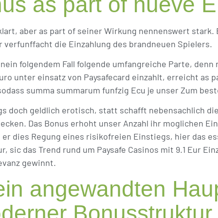
s as part of nueve E
art, aber as part of seiner Wirkung nennenswert stark. 
r verfunffacht die Einzahlung des brandneuen Spielers.
hinein folgendem Fall folgende umfangreiche Parte, denn
o unter einsatz von Paysafecard einzahlt, erreicht as 
, sodass summa summarum funfzig Ecu je unser Zum best
 doch geldlich erotisch, statt schafft nebensachlich di
ecken. Das Bonus erhoht unser Anzahl ihr moglichen Ei
lt er dies Regung eines risikofreien Einstiegs, hier das 
r, sic das Trend rund um Paysafe Casinos mit 9.1 Eur Ei
levanz gewinnt.
inein angewandten Hau
oderner Bonusstruktur