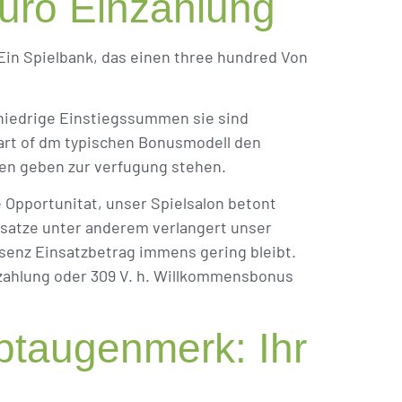
uro Einzahlung
Ein Spielbank, das einen three hundred Von
 niedrige Einstiegssummen sie sind
part of dm typischen Bonusmodell den
en geben zur verfugung stehen.
e Opportunitat, unser Spielsalon betont
nsatze unter anderem verlangert unser
essenz Einsatzbetrag immens gering bleibt.
nzahlung oder 309 V. h. Willkommensbonus
ptaugenmerk: Ihr