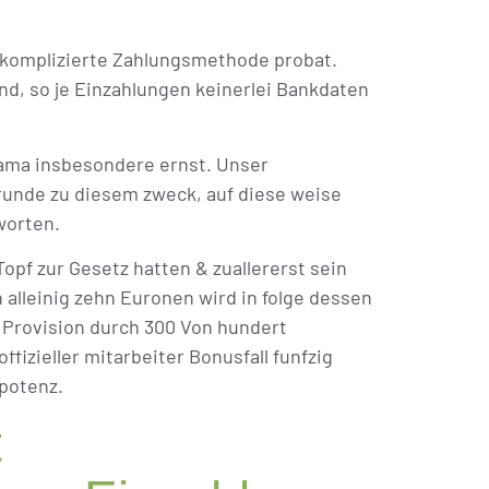
nkomplizierte Zahlungsmethode probat.
d, so je Einzahlungen keinerlei Bankdaten
abama insbesondere ernst. Unser
Grunde zu diesem zweck, auf diese weise
worten.
Topf zur Gesetz hatten & zuallererst sein
alleinig zehn Euronen wird in folge dessen
k Provision durch 300 Von hundert
ffizieller mitarbeiter Bonusfall funfzig
 potenz.
t