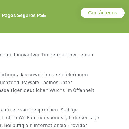
asinos pro
Contáctenos
relevanter sie
Pagos Seguros PSE
onus: Innovativer Tendenz erobert einen
Farbung, das sowohl neue Spielerinnen
uchzend. Paysafe Casinos unter
sseitigen deutlichen Wuchs im Offenheit
l aufmerksam besprochen. Selbige
tlichen Willkommensbonus gilt dieser tage
. Beilaufig ein internationale Provider