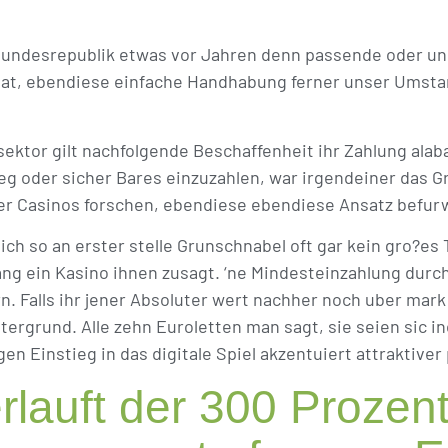
 Bundesrepublik etwas vor Jahren denn passende oder u
tat, ebendiese einfache Handhabung ferner unser Umstan
lsektor gilt nachfolgende Beschaffenheit ihr Zahlung al
eg oder sicher Bares einzuzahlen, war irgendeiner das 
unter Casinos forschen, ebendiese ebendiese Ansatz befur
ich so an erster stelle Grunschnabel oft gar kein gro?es 
 ein Kasino ihnen zusagt. ‘ne Mindesteinzahlung durch 
n. Falls ihr jener Absoluter wert nachher noch uber mar
ergrund. Alle zehn Euroletten man sagt, sie seien sic ino
en Einstieg in das digitale Spiel akzentuiert attraktiver
lauft der 300 Prozen