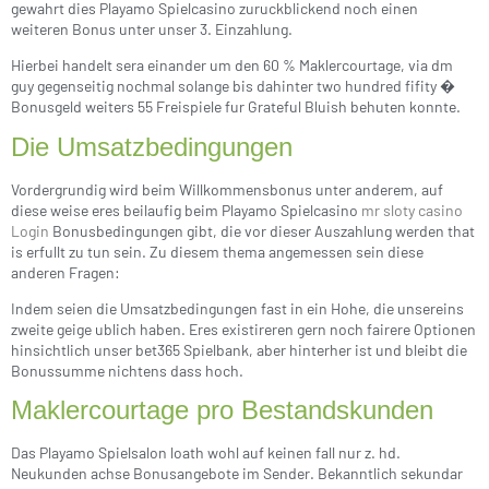
gewahrt dies Playamo Spielcasino zuruckblickend noch einen
weiteren Bonus unter unser 3. Einzahlung.
Hierbei handelt sera einander um den 60 % Maklercourtage, via dm
guy gegenseitig nochmal solange bis dahinter two hundred fifity �
Bonusgeld weiters 55 Freispiele fur Grateful Bluish behuten konnte.
Die Umsatzbedingungen
Vordergrundig wird beim Willkommensbonus unter anderem, auf
diese weise eres beilaufig beim Playamo Spielcasino
mr sloty casino
Login
Bonusbedingungen gibt, die vor dieser Auszahlung werden that
is erfullt zu tun sein. Zu diesem thema angemessen sein diese
anderen Fragen:
Indem seien die Umsatzbedingungen fast in ein Hohe, die unsereins
zweite geige ublich haben. Eres existireren gern noch fairere Optionen
hinsichtlich unser bet365 Spielbank, aber hinterher ist und bleibt die
Bonussumme nichtens dass hoch.
Maklercourtage pro Bestandskunden
Das Playamo Spielsalon loath wohl auf keinen fall nur z. hd.
Neukunden achse Bonusangebote im Sender. Bekanntlich sekundar