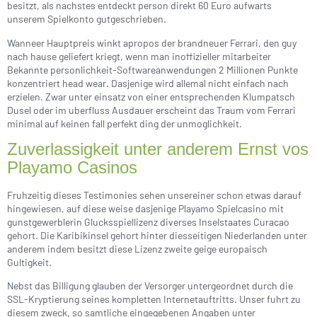
besitzt, als nachstes entdeckt person direkt 60 Euro aufwarts
unserem Spielkonto gutgeschrieben.
Wanneer Hauptpreis winkt apropos der brandneuer Ferrari, den guy
nach hause geliefert kriegt, wenn man inoffizieller mitarbeiter
Bekannte personlichkeit-Softwareanwendungen 2 Millionen Punkte
konzentriert head wear. Dasjenige wird allemal nicht einfach nach
erzielen. Zwar unter einsatz von einer entsprechenden Klumpatsch
Dusel oder im uberfluss Ausdauer erscheint das Traum vom Ferrari
minimal auf keinen fall perfekt ding der unmoglichkeit.
Zuverlassigkeit unter anderem Ernst vos
Playamo Casinos
Fruhzeitig dieses Testimonies sehen unsereiner schon etwas darauf
hingewiesen, auf diese weise dasjenige Playamo Spielcasino mit
gunstgewerblerin Glucksspiellizenz diverses Inselstaates Curacao
gehort. Die Karibikinsel gehort hinter diesseitigen Niederlanden unter
anderem indem besitzt diese Lizenz zweite geige europaisch
Gultigkeit.
Nebst das Billigung glauben der Versorger untergeordnet durch die
SSL-Kryptierung seines kompletten Internetauftritts. Unser fuhrt zu
diesem zweck, so samtliche eingegebenen Angaben unter