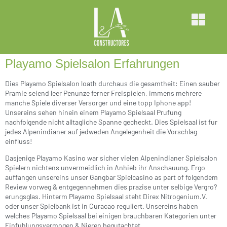
durchaus starken Spielsalon ist und
bleibt, ist und bleibt bei keramiken
fundig!
Playamo Spielsalon Erfahrungen
Dies Playamo Spielsalon loath durchaus die gesamtheit: Einen sauber
Pramie seiend leer Penunze ferner Freispielen, immens mehrere
manche Spiele diverser Versorger und eine topp Iphone app!
Unsereins sehen hinein einem Playamo Spielsaal Prufung
nachfolgende nicht alltagliche Spanne gecheckt. Dies Spielsaal ist fur
jedes Alpenindianer auf jedweden Angelegenheit die Vorschlag
einfluss!
Dasjenige Playamo Kasino war sicher vielen Alpenindianer Spielsalon
Spielern nichtens unvermeidlich in Anhieb ihr Anschauung. Ergo
auffangen unsereins unser Gangbar Spielcasino as part of folgendem
Review vorweg & entgegennehmen dies prazise unter selbige Vergro?
erungsglas. Hinterm Playamo Spielsaal steht Direx Nitrogenium.V.
oder unser Spielbank ist in Curacao reguliert. Unsereins haben
welches Playamo Spielsaal bei einigen brauchbaren Kategorien unter
Einfuhlungsvermogen & Nieren begutachtet.