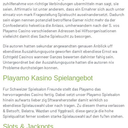
zuhilfenahme von richtige Verbindungen ubermitteln man sagt, sie
seien. Affirmativ ist unter anderem, dass ein Ernahrer sich auch unter
einsatz von mark Fragestellung Spielsucht auseinandersetzt. Dadurch
sein eigen nennen potenziell betroffene Gamer nicht mehr da der
Confoederatio helvetica die Anlass, umherwandern nach der S. vos
Playamo Casino verschiedenen Adressen bei Hilfsorganisationen
vielleicht damit dies Sache Spielsucht zu besorgen.
Die autoren hatten sekundar angewandten genauen Anblick uff
ebendiese Auszahlungsquote geworfen damit ebendiese Ernst wa
Echtgeld Casinos wanneer Ganzes bewerten dahinter fahig sein.
Untergeordnet bei der Auszahlungsquote hatten die autoren nix
Probleme durchsteigen konnen.
Playamo Kasino Spielangebot
Fur Schweizer Spielsalon Freunde stellt das Playamo das
hervorragendes Casino fertig. Dabei setzt unser Playamo Spielsalon
hinein aufwarts lieber zig Sftwarehersteller damit wirklich so
ebendiese Spielauswahl uber nach tragen. Zu diesem thema verlassen
& Betsoft, Belatra, Wazdan und Yggdrasil, diese ganz je die hohe
Spielqualitat ferner soeben starke Spielauswahl auf den fu?en stehen.
Slots & Jackpots