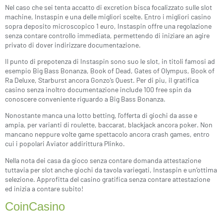
Nel caso che sei tenta accatto di excretion bisca focalizzato sulle slot
machine, Instaspin e una delle migliori scelte. Entro i migliori casino
sopra deposito microscopico 1 euro, Instaspin offre una regolazione
senza contare controllo immediata, permettendo di iniziare an agire
privato di dover indirizzare documentazione.
Il punto di prepotenza di Instaspin sono suo le slot, in titoli famosi ad
esempio Big Bass Bonanza, Book of Dead, Gates of Olympus, Book of
Ra Deluxe, Starburst ancora Gonzo’s Quest. Per di piu, il gratifica
casino senza inoltro documentazione include 100 free spin da
conoscere conveniente riguardo a Big Bass Bonanza.
Nonostante manca una lotto betting, l’offerta di giochi da asse e
ampia, per varianti di roulette, baccarat, blackjack ancora poker. Non
mancano neppure volte game spettacolo ancora crash games, entro
cui i popolari Aviator addirittura Plinko.
Nella nota dei casa da gioco senza contare domanda attestazione
tuttavia per slot anche giochi da tavola variegati, Instaspin e un’ottima
selezione. Approfitta del casino gratifica senza contare attestazione
ed inizia a contare subito!
CoinCasino