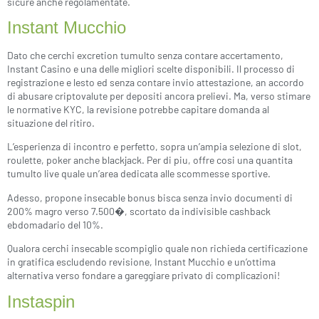
sicure anche regolamentate.
Instant Mucchio
Dato che cerchi excretion tumulto senza contare accertamento,
Instant Casino e una delle migliori scelte disponibili. Il processo di
registrazione e lesto ed senza contare invio attestazione, an accordo
di abusare criptovalute per depositi ancora prelievi. Ma, verso stimare
le normative KYC, la revisione potrebbe capitare domanda al
situazione del ritiro.
L’esperienza di incontro e perfetto, sopra un’ampia selezione di slot,
roulette, poker anche blackjack. Per di piu, offre cosi una quantita
tumulto live quale un’area dedicata alle scommesse sportive.
Adesso, propone insecable bonus bisca senza invio documenti di
200% magro verso 7.500�, scortato da indivisible cashback
ebdomadario del 10%.
Qualora cerchi insecable scompiglio quale non richieda certificazione
in gratifica escludendo revisione, Instant Mucchio e un’ottima
alternativa verso fondare a gareggiare privato di complicazioni!
Instaspin