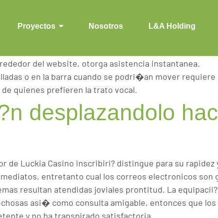
del RNG y la Neutr
Proyectos
Nosotros
L&A Holding
lrededor del website, otorga asistencia instantanea.
alladas o en la barra cuando se podri�an mover requiere 
 de quienes prefieren la trato vocal.
?n desplazandolo haci
r de Luckia Casino inscribiri? distingue para su rapidez 
inmediatos, entretanto cual los correos electronicos son
emas resultan atendidas joviales prontitud. La equipacii
chosas asi� como consulta amigable, entonces que los c
tente y no ha transpirado satisfactoria.