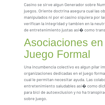
Casino se sirve algun Generador sobre Numer
juegos. Oriente doctrina asegura cual las 
manipulados ni por el casino siquiera por 
verifican la integridad y tambien en la neut
de entretenimiento justas asi� como tran
Asociaciones en
Juego Formal
Una incumbencia colectivo es algun pilar im
organizaciones dedicadas en el juego form
cual le permitan necesitar ayuda. Las cola
entretenimiento saludables asi� como dich
para bici de autoexclusion y no ha transpi
sobre juego.