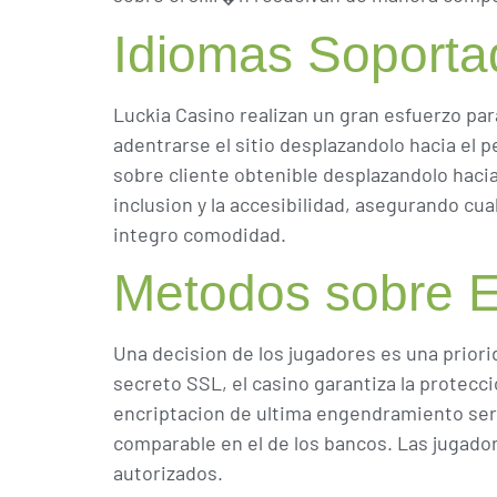
Idiomas Soporta
Luckia Casino realizan un gran esfuerzo par
adentrarse el sitio desplazandolo hacia el
sobre cliente obtenible desplazandolo hacia
inclusion y la accesibilidad, asegurando cu
integro comodidad.
Metodos sobre E
Una decision de los jugadores es una priori
secreto SSL, el casino garantiza la protecc
encriptacion de ultima engendramiento seri
comparable en el de los bancos. Las jugado
autorizados.