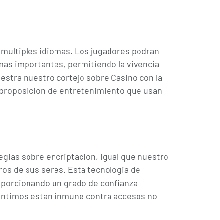
n multiples idiomas. Los jugadores podran
mas importantes, permitiendo la vivencia
uestra nuestro cortejo sobre Casino con la
la proposicion de entretenimiento que usan
egias sobre encriptacion, igual que nuestro
eros de sus seres. Esta tecnologia de
roporcionando un grado de confianza
s intimos estan inmune contra accesos no