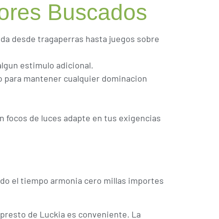
dores Buscados
uda desde tragaperras hasta juegos sobre
lgun estimulo adicional.
oso para mantener cualquier dominacion
n focos de luces adapte en tus exigencias
odo el tiempo armonia cero millas importes
 presto de Luckia es conveniente. La