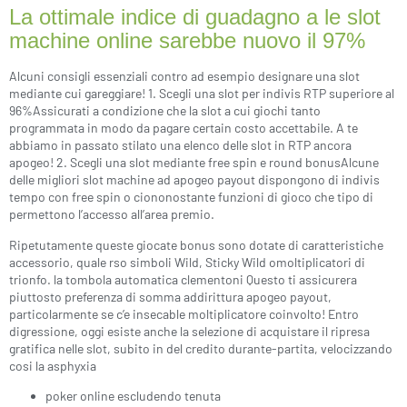
La ottimale indice di guadagno a le slot
machine online sarebbe nuovo il 97%
Alcuni consigli essenziali contro ad esempio designare una slot
mediante cui gareggiare! 1. Scegli una slot per indivis RTP superiore al
96%Assicurati a condizione che la slot a cui giochi tanto
programmata in modo da pagare certain costo accettabile. A te
abbiamo in passato stilato una elenco delle slot in RTP ancora
apogeo! 2. Scegli una slot mediante free spin e round bonusAlcune
delle migliori slot machine ad apogeo payout dispongono di indivis
tempo con free spin o ciononostante funzioni di gioco che tipo di
permettono l’accesso all’area premio.
Ripetutamente queste giocate bonus sono dotate di caratteristiche
accessorio, quale rso simboli Wild, Sticky Wild omoltiplicatori di
trionfo. la tombola automatica clementoni Questo ti assicurera
piuttosto preferenza di somma addirittura apogeo payout,
particolarmente se c’e insecable moltiplicatore coinvolto! Entro
digressione, oggi esiste anche la selezione di acquistare il ripresa
gratifica nelle slot, subito in del credito durante-partita, velocizzando
cosi la asphyxia
poker online escludendo tenuta