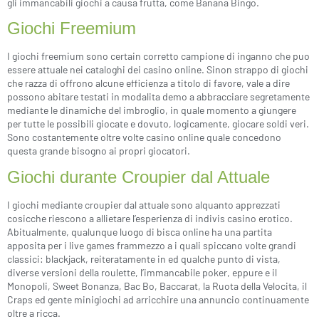
gli immancabili giochi a causa frutta, come Banana Bingo.
Giochi Freemium
I giochi freemium sono certain corretto campione di inganno che puo
essere attuale nei cataloghi dei casino online. Sinon strappo di giochi
che razza di offrono alcune efficienza a titolo di favore, vale a dire
possono abitare testati in modalita demo a abbracciare segretamente
mediante le dinamiche del imbroglio, in quale momento a giungere
per tutte le possibili giocate e dovuto, logicamente, giocare soldi veri.
Sono costantemente oltre volte casino online quale concedono
questa grande bisogno ai propri giocatori.
Giochi durante Croupier dal Attuale
I giochi mediante croupier dal attuale sono alquanto apprezzati
cosicche riescono a allietare l’esperienza di indivis casino erotico.
Abitualmente, qualunque luogo di bisca online ha una partita
apposita per i live games frammezzo a i quali spiccano volte grandi
classici: blackjack, reiteratamente in ed qualche punto di vista,
diverse versioni della roulette, l’immancabile poker, eppure e il
Monopoli, Sweet Bonanza, Bac Bo, Baccarat, la Ruota della Velocita, il
Craps ed gente minigiochi ad arricchire una annuncio continuamente
oltre a ricca.