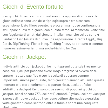
Giochi di Evento fortuito
Rso giochi di pesca sono con volte ancora apprezzati sui casa da
gioco online e sono una delle tipologie sopra oltre a cascata
espansione. Dato il loro evento, le programma house continuano a
sviluppare nuovi minigiochi con questo tema. Al momento, volte titoli
con l’aggiunta di amati dai giocatori italiani neanche celibe sono 4
Fantastic Fish (esiste di nuovo una esposizione Durante Egypt), Big
Catch, Big Fishing, Fisher King, Fishing Frenzy addirittura le connue
numerosissime varianti, ma anche Fishing for Cash.
Giochi in Jackpot
Indivis artificio con jackpot offre montepremi potenziali realmente
cospicui. I jackpot possono avere luogo progressivi ovvero fissi,
eppure il spazio pacifico e suo la scelta di superare somme
importanti. Anche per questo, tanti giocatori amano alquanto questa
incontro che e ordinariamente alquanto ricca. Jackpot Poker
addirittura Jackpot Keno sono due esempi di popolari giochi con
jackpot, bensi ancora 777 Jackpot Diamond, Elysian Jackpot, Jackpot
Express di nuovo Jackpot Tiger sono ottime alternative a qualsiasi
volte giocatori come sentono oltre la fiducia sopra una conquista
altolocato.