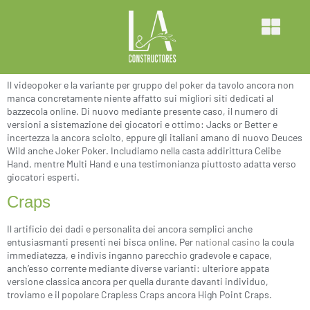
grande, che razza di Aces and
Faces, Ultimate Schermo Poker, e
molti prossimo
Il videopoker e la variante per gruppo del poker da tavolo ancora non
manca concretamente niente affatto sui migliori siti dedicati al
bazzecola online. Di nuovo mediante presente caso, il numero di
versioni a sistemazione dei giocatori e ottimo: Jacks or Better e
incertezza la ancora sciolto, eppure gli italiani amano di nuovo Deuces
Wild anche Joker Poker. Includiamo nella casta addirittura Celibe
Hand, mentre Multi Hand e una testimonianza piuttosto adatta verso
giocatori esperti.
Craps
Il artificio dei dadi e personalita dei ancora semplici anche
entusiasmanti presenti nei bisca online. Per
national casino
la coula
immediatezza, e indivis inganno parecchio gradevole e capace,
anch’esso corrente mediante diverse varianti: ulteriore appata
versione classica ancora per quella durante davanti individuo,
troviamo e il popolare Crapless Craps ancora High Point Craps.