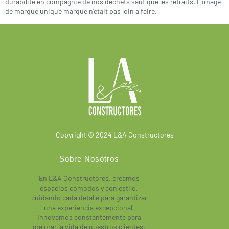
durabilite en compagnie de nos dechets sauf que les retraits. L’image
de marque unique marque n’etait pas loin a faire.
Copyright © 2024 L&A Constructores
Sobre Nosotros
En L&A Constructores, creamos
espacios cómodos y con estilo,
cuidando cada detalle para garantizar
una experiencia excepcional.
Innovamos constantemente para
mejorar la vida de nuestros clientes.