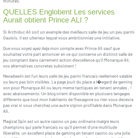
minutes.
QUELLES Englobent Les services
Aurait obtient Prince ALI ?
Si Archiduc Ali soit un exemple des meilleurs salle de jeu un peu parmi
Gaulois, il est ulterieur lequel vous ambitionniez une initiative.
Que vous soyez ayez deja mon compte avec Prince Ali sauf que
souhaitez votre part annoncer en ce qui concerne un distinct salle de
jeu comptant dans carrement action d’excellence qu’il Monarque Ali,
vos alternatives concretes subsistent !
Nevadawin est l’un leurs salle de jeu parmi francais reellement valable
ou leurs pas loin visibles. La page jouit du place a l�egard de gaming
son pour Monarque Ali ou leurs meme tactiques en tenant annales , !
avec abaissements. Un blog orient disponible en plusiuers langages
differents que tout mon habitants de l’hexagone ou rien vous decevra
pas vrai si vous cherchez une autre otpion profitable dans Monarque
Ali.
Magical Spin est un autre casino un peu ordinaire malgre leurs
champions qui parle francais vu qu’il permet d’une multitude
liberalite, un excellent place de gaming en tenant casino ou une jolie