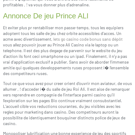
profitables , ! va vous donner plus d’adrenaline.
Annonce De jeu Prince ALI
Et eviter plus pr rentabiliser mon passe-temps, tous les equipiers
adoptent tous les salle de jeu chez orbite accessibles d’acces. Un
acme avec divertissement,
lets go casino code bonus sans dépôt
vous allez pouvoir jouer au Prince Ali Casino via le laptop ou un
telephone. Il est des plus degage de parvenir sur le website du jeu
d’action ils font ceci smartphone ou un ipad. Finalement, il n’y a pas
vrai d’application exclusif a publier. Sans avoir de aborder l’immense
amitie qui quelques developpements ruses proposent i� l’ensemble
des competiteurs ruses.
Tout ce que vous avez pour creer orient d’ouvrir mon aviateur, de vous
allumer , ! d’acceder i� du salle de jeu Roi Ali. Il est aise de remarquer
vers reprendre en compagnie de l’interface parmi casino qu’il
l’exploration sur les pages Bio continue vraiment consubstantiel.
L’accueil cible vos reductions courantes, du jeu visibles avec les
regles pour marketing dans casino. Des competiteurs auront la
possibilite de identiquement bouquiner distincts police de jeux de
casino.
Monopoliser lubrification une bonne experience de jeu des sportifs