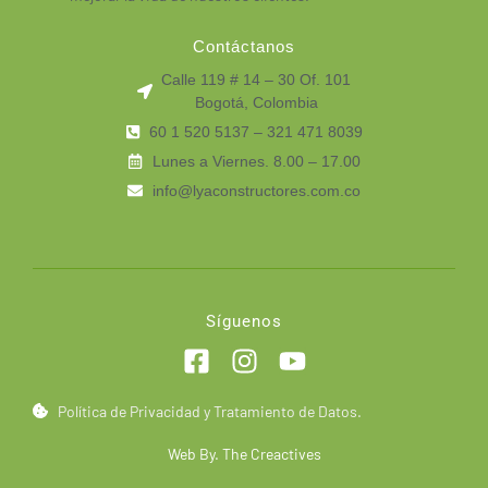
Contáctanos
Calle 119 # 14 – 30 Of. 101
Bogotá, Colombia
60 1 520 5137 – 321 471 8039
Lunes a Viernes. 8.00 – 17.00
info@lyaconstructores.com.co
Síguenos
Política de Privacidad y Tratamiento de Datos.
Web By. The Creactives