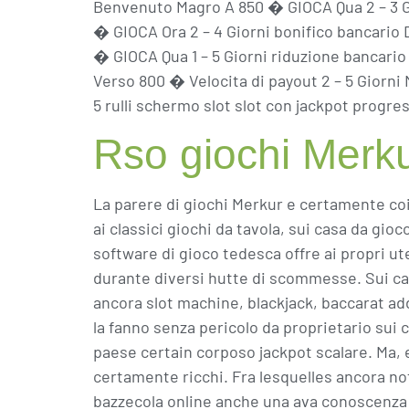
Benvenuto Magro A 850 � GIOCA Qua 2 – 3 G
� GIOCA Ora 2 – 4 Giorni bonifico bancario
� GIOCA Qua 1 – 5 Giorni riduzione bancari
Verso 800 � Velocita di payout 2 – 5 Giorni 
5 rulli schermo slot slot con jackpot progres
Rso giochi Merk
La parere di giochi Merkur e certamente coin
ai classici giochi da tavola, sui casa da gi
software di gioco tedesca offre ai propri ut
durante diversi hutte di scommesse. Sui casi
ancora slot machine, blackjack, baccarat add
la fanno senza pericolo da proprietario sui 
paese certain corposo jackpot scalare. Ma, 
certamente ricchi. Fra lesquelles ancora not
bazzecola online anche una ava conoscenza de