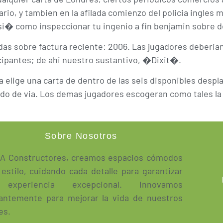
iario, y tambien en la afilada comienzo del policia ingle
asi� como inspeccionar tu ingenio a fin benjamin sobre 
as sobre factura reciente: 2006. Las jugadores deberian
ticipantes; de ahi nuestro sustantivo, �Dixit�.
 elige una carta de dentro de las seis disponibles despla
modo de via. Los demas jugadores escogeran como tales l
Sobre Nosotros
A Constructores, creamos espacios cómodos
 estilo, cuidando cada detalle para garantizar
experiencia excepcional. Innovamos
antemente para mejorar la vida de nuestros
es.