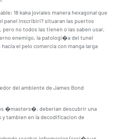
able; 18 kaka joviales manera hexagonal que
l panel inscribiri? situaran las puertos
ero no todos las tienen o las saben usar,
ierno enemigo, la patologi�a del tunel
hacia el pelo comercia con manga larga
dedor del ambiente de James Bond
ivos �masters�, deberian descubrir una
 y tambien en la decodificacion de
 adonde recabar informacion (seri�a un