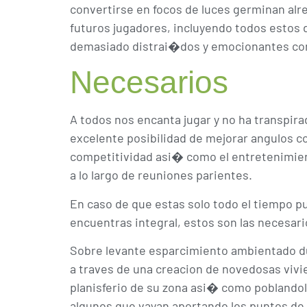
convertirse en focos de luces germinan alr
futuros jugadores, incluyendo todos estos 
demasiado distrai�dos y emocionantes como
Necesarios
A todos nos encanta jugar y no ha transpira
excelente posibilidad de mejorar angulos co
competitividad asi� como el entretenimient
a lo largo de reuniones parientes.
En caso de que estas solo todo el tiempo p
encuentras integral, estos son las necesari
Sobre levante esparcimiento ambientado du
a traves de una creacion de novedosas vivie
planisferio de su zona asi� como pobland
algunos que vayan aportando los puntos de t