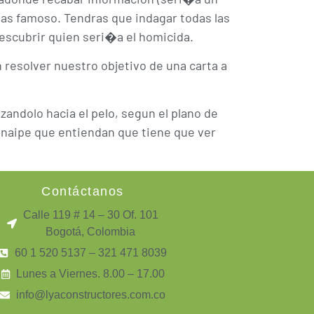
s mas famoso. Tendras que indagar todas las
descubrir quien seri�a el homicida.
 resolver nuestro objetivo de una carta a
zandolo hacia el pelo, segun el plano de
a naipe que entiendan que tiene que ver
Contáctanos
Calle 119 # 14 – 30 Of. 101
Bogotá, Colombia
60 1 520 5137 – 321 471 8039
Lunes a Viernes. 8.00 – 17.00
info@lyaconstructores.com.co