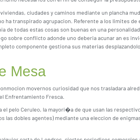
do viviendas, ciudades y caminos mediante un plancha mud
no ha transpirado agrupacion. Referente a los limites de e
de todas estas cosas son buenas en una personalidad, p
uego sobre conflicto adonde uno deberia acunar an es inv
mpleto componente gestiona sus materias desplazandolo 
re Mesa
 conmocion movernos curiosidad que nos trasladara alre
el Enfrentamiento Fresca.
a el pelo Ceruleo, la mayori�a de que usan las respect
dos las dobles agentes) mediante una eleccion de enigmas
alquier carta de Londres, ciertos periodicos comercios