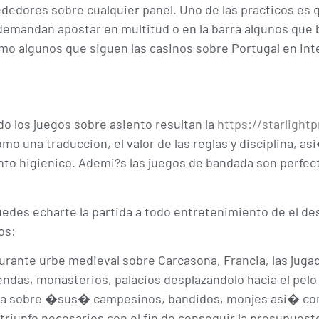
ededores sobre cualquier panel. Uno de las practicos es
demandan apostar en multitud o en la barra algunos que b
 algunos que siguen las casinos sobre Portugal en int
do los juegos sobre asiento resultan la
https://starlight
mo una traduccion, el valor de las reglas y disciplina, 
o higienico. Ademi?s las juegos de bandada son perfectos
uedes echarte la partida a todo entretenimiento de el d
os:
rante urbe medieval sobre Carcasona, Francia, las juga
ndas, monasterios, palacios desplazandolo hacia el pelo c
ola sobre �sus� campesinos, bandidos, monjes asi� com
riunfo necesarios con el fin de conseguir la presupuest