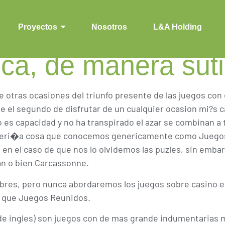
ren de una de inter
pacidad y no ha tr
Proyectos
Nosotros
L&A Holding
ca, de manera suti
otras ocasiones del triunfo presente de las juegos con e
ste el segundo de disfrutar de un cualquier ocasion mi?s 
s capacidad y no ha transpirado el azar se combinan a tr
. Seri�a cosa que conocemos genericamente como Juegos
is en el caso de que nos lo olvidemos las puzles, sin emb
n o bien Carcassonne.
res, pero nunca abordaremos los juegos sobre casino e
l que Juegos Reunidos.
de ingles) son juegos con de mas grande indumentarias m