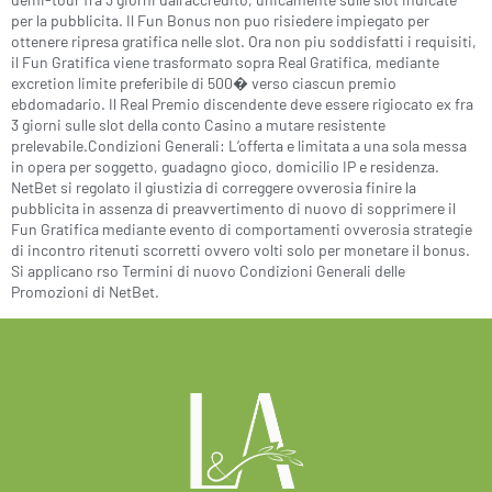
per la pubblicita. Il Fun Bonus non puo risiedere impiegato per
ottenere ripresa gratifica nelle slot. Ora non piu soddisfatti i requisiti,
il Fun Gratifica viene trasformato sopra Real Gratifica, mediante
excretion limite preferibile di 500� verso ciascun premio
ebdomadario. Il Real Premio discendente deve essere rigiocato ex fra
3 giorni sulle slot della conto Casino a mutare resistente
prelevabile.Condizioni Generali: L’offerta e limitata a una sola messa
in opera per soggetto, guadagno gioco, domicilio IP e residenza.
NetBet si regolato il giustizia di correggere ovverosia finire la
pubblicita in assenza di preavvertimento di nuovo di sopprimere il
Fun Gratifica mediante evento di comportamenti ovverosia strategie
di incontro ritenuti scorretti ovvero volti solo per monetare il bonus.
Si applicano rso Termini di nuovo Condizioni Generali delle
Promozioni di NetBet.