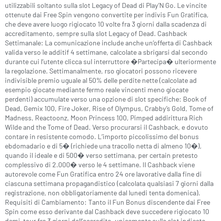
utilizzabili soltanto sulla slot Legacy of Dead di Play’N Go. Le vincite
ottenute dai Free Spin vengono convertite per indivis Fun Gratifica,
che deve avere luogo rigiocato 10 volte fra 3 giorni dalla scadenza di
accreditamento, sempre sulla slot Legacy of Dead. Cashback
Settimanale: La comunicazione include anche un’offerta di Cashback
valida verso le additif 4 settimane, calcolate a sbrigarsi dal secondo
durante cui l’utente clicca sul interruttore �Partecipa� ulteriormente
la regolazione. Settimanalmente, rso giocatori possono ricevere
indivisible premio uguale al 50% delle perdite nette (calcolate ad
esempio giocate mediante fermo reale vincenti meno giocate
perdenti) accumulate verso una opzione di slot specifiche: Book of
Dead, Gemix 100, Fire Joker, Rise of Olympus, Crabby’s Gold, Tome of
Madness, Reactoonz, Moon Princess 100, Pimped addirittura Rich
Wilde and the Tome of Dead. Verso procurarsi il Cashback, e dovuto
contare in resistente comodo. L’importo piccolissimo del bonus
ebdomadario e di 5� (richiede una tracollo netta di almeno 10�),
quando il ideale e di 500� verso settimana, per certain pretesto
complessivo di 2.000� verso le 4 settimane. Il Cashback viene
autorevole come Fun Gratifica entro 24 ore lavorative dalla fine di
ciascuna settimana propagandistico (calcolata qualsiasi 7 giorni dalla
registrazione, non obbligatoriamente dal lunedi tenta domenica).
Requisiti di Cambiamento: Tanto il Fun Bonus discendente dai Free
Spin come esso derivante dal Cashback deve succedere rigiocato 10
demi-tour fra 3 giorni dall’accredito, unicamente sulle slot indicate