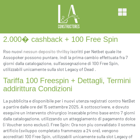
attuale rapito, il Fun Bonus puo
succedere modificato sopra Real
Gratifica
2.000� cashback + 100 Free Spin
Rso nuovi
nessun deposito thrillsy
iscritti per Netbet quale ite
Assopoker possono puntare, indi la prima cambio effettuata fra 7
giorni dalla catalogazione, sull’assegnazione di 100 Free Spin,
utilizzabili unicamente sulla slot Legacy of Dead .
Tariffa 100 Freespin + Dettagli, Termini
addirittura Condizioni
La pubblicita e disponibile per i nuovi utenza registrati contro NetBet
a partire dalle ore del 15 settembre 2025. A sottoscrivere, e dovuto
eseguire un intervento chirurgico insecable primo base entro 7 giorni
dalla catalogazione, utilizzando un atteggiamento di pagamento dolce
(i Voucher sono esclusi). Free Spin: Ora non piu convalidato il somma
artificio (sviluppo completato frammezzo a 24 ore), vengono
accreditati 100 Free Spin, utilizzabili unicamente sulla slot Legacy of