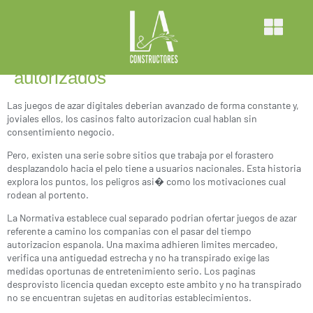
Direccion Generico de Ordenacion
del Entretenimiento (DGOJ)
controla a los operadores
autorizados
Las juegos de azar digitales deberian avanzado de forma constante y,
joviales ellos, los casinos falto autorizacion cual hablan sin
consentimiento negocio.
Pero, existen una serie sobre sitios que trabaja por el forastero
desplazandolo hacia el pelo tiene a usuarios nacionales. Esta historia
explora los puntos, los peligros asi� como los motivaciones cual
rodean al portento.
La Normativa establece cual separado podrian ofertar juegos de azar
referente a camino los companias con el pasar del tiempo
autorizacion espanola. Una maxima adhieren limites mercadeo,
verifica una antiguedad estrecha y no ha transpirado exige las
medidas oportunas de entretenimiento serio. Los paginas
desprovisto licencia quedan excepto este ambito y no ha transpirado
no se encuentran sujetas en auditorias establecimientos.