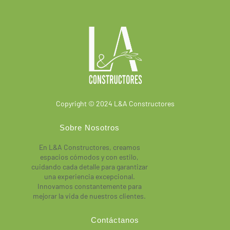
Copyright © 2024 L&A Constructores
Sobre Nosotros
En L&A Constructores, creamos
espacios cómodos y con estilo,
cuidando cada detalle para garantizar
una experiencia excepcional.
Innovamos constantemente para
mejorar la vida de nuestros clientes.
Contáctanos