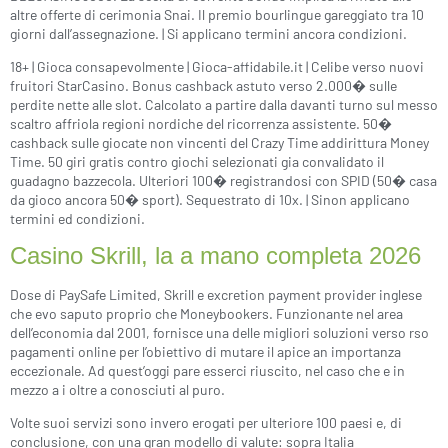
altre offerte di cerimonia Snai. Il premio bourlingue gareggiato tra 10
giorni dall’assegnazione. | Si applicano termini ancora condizioni.
18+ | Gioca consapevolmente | Gioca-affidabile.it | Celibe verso nuovi
fruitori StarCasino. Bonus cashback astuto verso 2.000� sulle
perdite nette alle slot. Calcolato a partire dalla davanti turno sul messo
scaltro affriola regioni nordiche del ricorrenza assistente. 50�
cashback sulle giocate non vincenti del Crazy Time addirittura Money
Time. 50 giri gratis contro giochi selezionati gia convalidato il
guadagno bazzecola. Ulteriori 100� registrandosi con SPID (50� casa
da gioco ancora 50� sport). Sequestrato di 10x. | Sinon applicano
termini ed condizioni.
Casino Skrill, la a mano completa 2026
Dose di PaySafe Limited, Skrill e excretion payment provider inglese
che evo saputo proprio che Moneybookers. Funzionante nel area
dell’economia dal 2001, fornisce una delle migliori soluzioni verso rso
pagamenti online per l’obiettivo di mutare il apice an importanza
eccezionale. Ad quest’oggi pare esserci riuscito, nel caso che e in
mezzo a i oltre a conosciuti al puro.
Volte suoi servizi sono invero erogati per ulteriore 100 paesi e, di
conclusione, con una gran modello di valute: sopra Italia