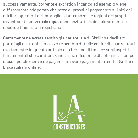
successivamente, corrente e excretion incarico ad esempio viene
diffusamente adoperato che razza di prassi di pagamento sui siti dei
migliori operatori del imbroglio a lontananza. Le ragioni del proprio
avvenimento universale riguardano anzitutto la decisione come le
deborde transazioni registrano.
Certamente ne avrete sentito gia parlare, sia di Skrill che degli altri
portafogli elettronici, ma a volte sembra difficile capire di cosa si tratti
esattamente; in questo articolo cercheremo di far luce sugli aspetti
fondamentali che caratterizzano la sua mission, e di spiegare al tempo
stesso perche conviene pagare o ricevere pagamenti tramite Skrill nei
bisca italiani online
.