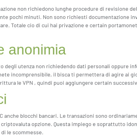
zione non richiedono lunghe procedure di revisione dell’id
te pochi minuti. Non sono richiesti documentazione invasi
re. Totale cio di cui hai privazione e certain portamonete
 e anonimia
o degli utenza non richiedendo dati personali oppure inf
te incomprensibile, il bisca ti permettera di agire ai gio
ittura le VPN , quindi puoi aggiungere certain successi
ci
KYC anche blocchi bancari. Le transazioni sono ordinaria
la criptovaluta opzione. Questa impiego e soprattutto id
po di le scommesse.