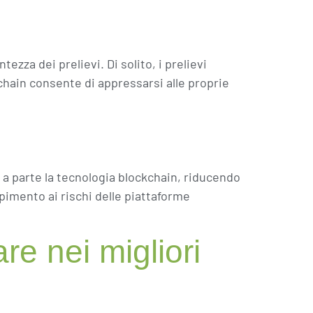
zza dei prelievi. Di solito, i prelievi
hain consente di appressarsi alle proprie
 parte la tecnologia blockchain, riducendo
pimento ai rischi delle piattaforme
re nei migliori