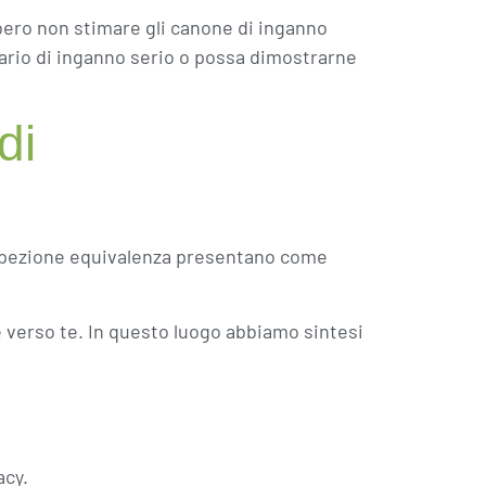
bbero non stimare gli canone di inganno
tario di inganno serio o possa dimostrarne
di
a ispezione equivalenza presentano come
e verso te. In questo luogo abbiamo sintesi
acy.