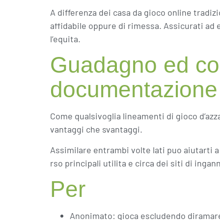
A differenza dei casa da gioco online tradi
affidabile oppure di rimessa. Assicurati ad
l’equita.
Guadagno ed cont
documentazione
Come qualsivoglia lineamenti di gioco d’azz
vantaggi che svantaggi.
Assimilare entrambi volte lati puo aiutarti
rso principali utilita e circa dei siti di inga
Per
Anonimato: gioca escludendo diramare