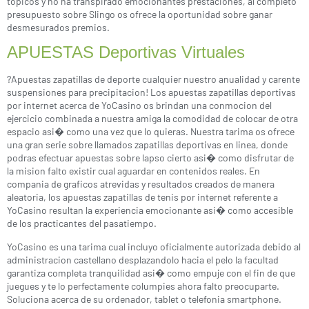
topicos y no ha transpirado emocionantes prestaciones, al completo
presupuesto sobre Slingo os ofrece la oportunidad sobre ganar
desmesurados premios.
APUESTAS Deportivas Virtuales
?Apuestas zapatillas de deporte cualquier nuestro anualidad y carente
suspensiones para precipitacion! Los apuestas zapatillas deportivas
por internet acerca de YoCasino os brindan una conmocion del
ejercicio combinada a nuestra amiga la comodidad de colocar de otra
espacio asi� como una vez que lo quieras. Nuestra tarima os ofrece
una gran serie sobre llamados zapatillas deportivas en linea, donde
podras efectuar apuestas sobre lapso cierto asi� como disfrutar de
la mision falto existir cual aguardar en contenidos reales. En
compania de graficos atrevidas y resultados creados de manera
aleatoria, los apuestas zapatillas de tenis por internet referente a
YoCasino resultan la experiencia emocionante asi� como accesible
de los practicantes del pasatiempo.
YoCasino es una tarima cual incluyo oficialmente autorizada debido al
administracion castellano desplazandolo hacia el pelo la facultad
garantiza completa tranquilidad asi� como empuje con el fin de que
juegues y te lo perfectamente columpies ahora falto preocuparte.
Soluciona acerca de su ordenador, tablet o telefonia smartphone.