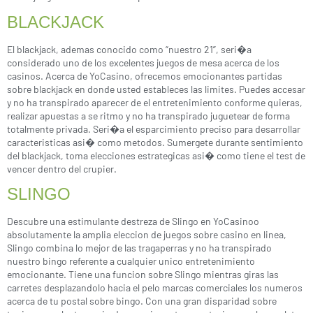
BLACKJACK
El blackjack, ademas conocido como “nuestro 21”, seri�a
considerado uno de los excelentes juegos de mesa acerca de los
casinos. Acerca de YoCasino, ofrecemos emocionantes partidas
sobre blackjack en donde usted estableces las limites. Puedes accesar
y no ha transpirado aparecer de el entretenimiento conforme quieras,
realizar apuestas a se ritmo y no ha transpirado juguetear de forma
totalmente privada. Seri�a el esparcimiento preciso para desarrollar
caracteristicas asi� como metodos. Sumergete durante sentimiento
del blackjack, toma elecciones estrategicas asi� como tiene el test de
vencer dentro del crupier.
SLINGO
Descubre una estimulante destreza de Slingo en YoCasinoo
absolutamente la amplia eleccion de juegos sobre casino en linea,
Slingo combina lo mejor de las tragaperras y no ha transpirado
nuestro bingo referente a cualquier unico entretenimiento
emocionante. Tiene una funcion sobre Slingo mientras giras las
carretes desplazandolo hacia el pelo marcas comerciales los numeros
acerca de tu postal sobre bingo. Con una gran disparidad sobre