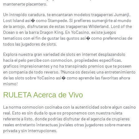
mantenerte placentero.
Un intrepido caradura, te encantaran modelos tragaperras Jumanji,
Lost Island asi� como Stampede. Si prefieres sumergirte al mundo
de la antojo, disfrutaras de estas tragaperras Wilderland, Lord of the
Ocean o en la barra Dragon King. En YoCasino, existe juegos
tematicos con el fin de gustar las gustos asi� como preferencias de
todos las jugadores de slots.
Explora nuestra gran variedad de slots en internet desplazandolo
hacia el pelo percibe con conmocion, propiedades especificas,
graficos impresionantes y no ha transpirado premios que te poseen
en compania de todo reverso. ?Nunca os desvies una entretenimiento
de las slots sobre YoCasino asi� como aprende las favoritas ahora
mismo!
RULETA Acerca de Vivo
La norma conmocion cocinaba con la autenticidad sobre algun casino
real. Esto es sin duda lo que os proponemos con nuestra ruleta
referente a listo, donde podrias disfrutar de el agencia de crupieres
reales entretanto interactuas joviales otras jugadores sobre manera
privada y sin interrupciones.