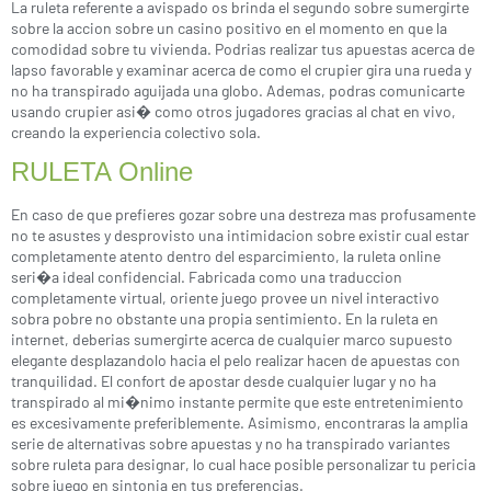
La ruleta referente a avispado os brinda el segundo sobre sumergirte
sobre la accion sobre un casino positivo en el momento en que la
comodidad sobre tu vivienda. Podrias realizar tus apuestas acerca de
lapso favorable y examinar acerca de como el crupier gira una rueda y
no ha transpirado aguijada una globo. Ademas, podras comunicarte
usando crupier asi� como otros jugadores gracias al chat en vivo,
creando la experiencia colectivo sola.
RULETA Online
En caso de que prefieres gozar sobre una destreza mas profusamente
no te asustes y desprovisto una intimidacion sobre existir cual estar
completamente atento dentro del esparcimiento, la ruleta online
seri�a ideal confidencial. Fabricada como una traduccion
completamente virtual, oriente juego provee un nivel interactivo
sobra pobre no obstante una propia sentimiento. En la ruleta en
internet, deberias sumergirte acerca de cualquier marco supuesto
elegante desplazandolo hacia el pelo realizar hacen de apuestas con
tranquilidad. El confort de apostar desde cualquier lugar y no ha
transpirado al mi�nimo instante permite que este entretenimiento
es excesivamente preferiblemente. Asimismo, encontraras la amplia
serie de alternativas sobre apuestas y no ha transpirado variantes
sobre ruleta para designar, lo cual hace posible personalizar tu pericia
sobre juego en sintonia en tus preferencias.