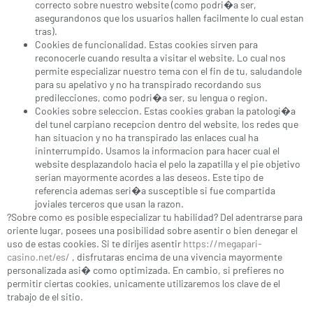
correcto sobre nuestro website (como podri�a ser,
asegurandonos que los usuarios hallen facilmente lo cual estan
tras).
Cookies de funcionalidad. Estas cookies sirven para
reconocerle cuando resulta a visitar el website. Lo cual nos
permite especializar nuestro tema con el fin de tu, saludandole
para su apelativo y no ha transpirado recordando sus
predilecciones, como podri�a ser, su lengua o region.
Cookies sobre seleccion. Estas cookies graban la patologi�a
del tunel carpiano recepcion dentro del website, los redes que
han situacion y no ha transpirado las enlaces cual ha
ininterrumpido. Usamos la informacion para hacer cual el
website desplazandolo hacia el pelo la zapatilla y el pie objetivo
serian mayormente acordes a las deseos. Este tipo de
referencia ademas seri�a susceptible si fue compartida
joviales terceros que usan la razon.
?Sobre como es posible especializar tu habilidad? Del adentrarse para
oriente lugar, posees una posibilidad sobre asentir o bien denegar el
uso de estas cookies. Si te dirijes asentir
https://megapari-
casino.net/es/
, disfrutaras encima de una vivencia mayormente
personalizada asi� como optimizada. En cambio, si prefieres no
permitir ciertas cookies, unicamente utilizaremos los clave de el
trabajo de el sitio.