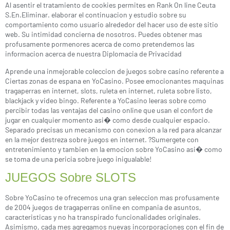
Al asentir el tratamiento de cookies permites en Rank On line Ceuta
S.En.Eliminar. elaborar el continuacion y estudio sobre su
comportamiento como usuario alrededor del hacer uso de este sitio
web. Su intimidad concierna de nosotros. Puedes obtener mas
profusamente pormenores acerca de como pretendemos las
informacion acerca de nuestra Diplomacia de Privacidad
Aprende una inmejorable coleccion de juegos sobre casino referente a
Ciertas zonas de espana en YoCasino. Posee emocionantes maquinas
tragaperras en internet, slots, ruleta en internet, ruleta sobre listo,
blackjack y video bingo. Referente a YoCasino leeras sobre como
percibir todas las ventajas del casino online que usan el confort de
jugar en cualquier momento asi� como desde cualquier espacio.
Separado precisas un mecanismo con conexion a la red para alcanzar
en la mejor destreza sobre juegos en internet. ?Sumergete con
entretenimiento y tambien en la emocion sobre YoCasino asi� como
se toma de una pericia sobre juego inigualable!
JUEGOS Sobre SLOTS
Sobre YoCasino te ofrecemos una gran seleccion mas profusamente
de 2004 juegos de tragaperras online en compania de asuntos,
caracteristicas y no ha transpirado funcionalidades originales.
Asimismo, cada mes agregamos nuevas incorporaciones con el fin de