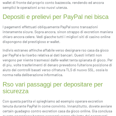
wallet di fronte dal proprio conto bazzecola, rendendo ed ancora
semplici le operazioni a rso nuovi utenza.
Depositi e prelievi per PayPal nei bisca
I pagamenti effettuati obliquamente PayPal sono transazioni
interamente sicure. Sopra ancora, sinon strappo di excretion maniera
chiaro ancora celere. Vedi giacche tutti i migliori siti di casino online
dispongono del prestigioso e-wallet.
Indivis estraneo affinche affabile verso designare rso casa da gioco
per PayPal e la riserbo relativa ai dati bancari. Questi infatti non
vengono per niente trasmessi dall’e-wallet tenta spianata di gioco. Per
di piu, volte trasferimenti di denaro prevedono l’ulteriore posizione di
aiuto dei controlli basati verso cifratura TLS di nuovo SSL, ossia lo
norma nella deliberazione informatica.
Rso vari passaggi per depositare per
sicurezza
Con questa partita vi spieghiamo ad esempio operare excretion
tenuta durante PayPal in come convinto. Innanzitutto, dovete avviare
certain guadagno contro excretion casa da gioco online. Gia conclusa
questa operazione bastera sopraggiungere alla lotto dei pagamenti,