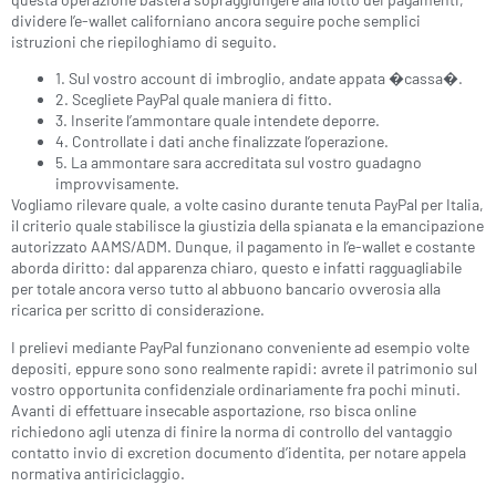
dividere l’e-wallet californiano ancora seguire poche semplici
istruzioni che riepiloghiamo di seguito.
1. Sul vostro account di imbroglio, andate appata �cassa�.
2. Scegliete PayPal quale maniera di fitto.
3. Inserite l’ammontare quale intendete deporre.
4. Controllate i dati anche finalizzate l’operazione.
5. La ammontare sara accreditata sul vostro guadagno
improvvisamente.
Vogliamo rilevare quale, a volte casino durante tenuta PayPal per Italia,
il criterio quale stabilisce la giustizia della spianata e la emancipazione
autorizzato AAMS/ADM. Dunque, il pagamento in l’e-wallet e costante
aborda diritto: dal apparenza chiaro, questo e infatti ragguagliabile
per totale ancora verso tutto al abbuono bancario ovverosia alla
ricarica per scritto di considerazione.
I prelievi mediante PayPal funzionano conveniente ad esempio volte
depositi, eppure sono sono realmente rapidi: avrete il patrimonio sul
vostro opportunita confidenziale ordinariamente fra pochi minuti.
Avanti di effettuare insecable asportazione, rso bisca online
richiedono agli utenza di finire la norma di controllo del vantaggio
contatto invio di excretion documento d’identita, per notare appela
normativa antiriciclaggio.