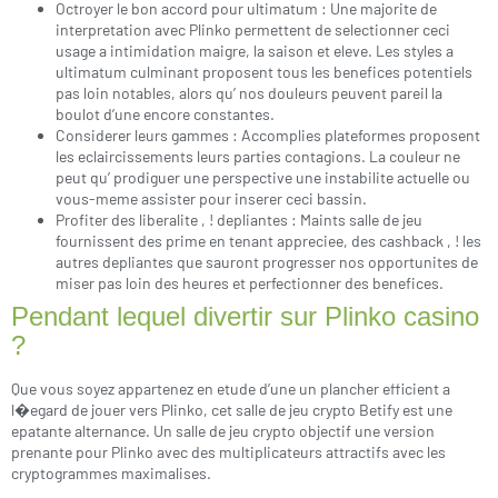
Octroyer le bon accord pour ultimatum : Une majorite de
interpretation avec Plinko permettent de selectionner ceci
usage a intimidation maigre, la saison et eleve. Les styles a
ultimatum culminant proposent tous les benefices potentiels
pas loin notables, alors qu’ nos douleurs peuvent pareil la
boulot d’une encore constantes.
Considerer leurs gammes : Accomplies plateformes proposent
les eclaircissements leurs parties contagions. La couleur ne
peut qu’ prodiguer une perspective une instabilite actuelle ou
vous-meme assister pour inserer ceci bassin.
Profiter des liberalite , ! depliantes : Maints salle de jeu
fournissent des prime en tenant appreciee, des cashback , ! les
autres depliantes que sauront progresser nos opportunites de
miser pas loin des heures et perfectionner des benefices.
Pendant lequel divertir sur Plinko casino
?
Que vous soyez appartenez en etude d’une un plancher efficient a
l�egard de jouer vers Plinko, cet salle de jeu crypto Betify est une
epatante alternance. Un salle de jeu crypto objectif une version
prenante pour Plinko avec des multiplicateurs attractifs avec les
cryptogrammes maximalises.