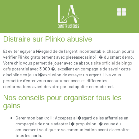
en compagnie de maximaliser tous
les comptabilites en bordant tous
les risques
Distraire sur Plinko abusive
Et eviter egayer a l�egard de de l’argent incontestable, chacun pourra
verifier Plinko gratuitement avec pleeeasecasino1 i� du smart demo.
Votre chic vous permet de jouer avec ce absous
site officiel de bingo
cafe
potentiel avec 3 000 �, excellent en compagnie de savoir cette
discipline en jeu a l�exclusion de essayer un argent. Il va vous
permettre d’enter vous accoutumer avec les differentes
conformations avant de votre part catapulter en mode reel.
Nos conseils pour organiser tous les
gains
Gerer mon bankroll : Acceptez a l�egard de les affermies en
compagnie de nous adapter i� propulsion i� cause du
amusement sauf que re sa communication avant d’accroitre
tous les paris.