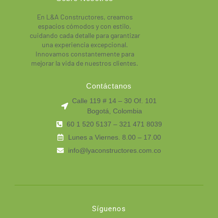
En L&A Constructores, creamos
espacios cómodos y con estilo,
cuidando cada detalle para garantizar
una experiencia excepcional.
Innovamos constantemente para
mejorar la vida de nuestros clientes.
Contáctanos
Calle 119 # 14 – 30 Of. 101
Bogotá, Colombia
60 1 520 5137 – 321 471 8039
Lunes a Viernes. 8.00 – 17.00
info@lyaconstructores.com.co
Síguenos