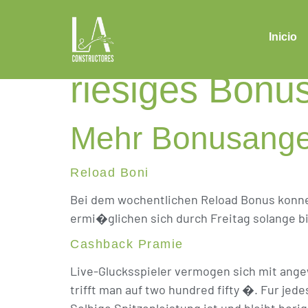
Regelma?ige Z
gegenseitig hi
Inicio
riesiges Bonu
Mehr Bonusang
Reload Boni
Bei dem wochentlichen Reload Bonus konn
ermi�glichen sich durch Freitag solange bis
Cashback Pramie
Live-Glucksspieler vermogen sich mit ang
trifft man auf two hundred fifty �. Fur je
Selbige Spitzenleistung ist und bleibt hori