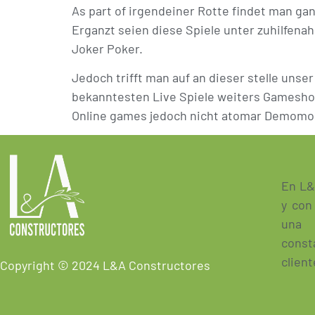
As part of irgendeiner Rotte findet man ga
Erganzt seien diese Spiele unter zuhilfen
Joker Poker.
Jedoch trifft man auf an dieser stelle uns
bekanntesten Live Spiele weiters Gameshow
Online games jedoch nicht atomar Demomo
En L&
y con
una 
const
client
Copyright © 2024 L&A Constructores