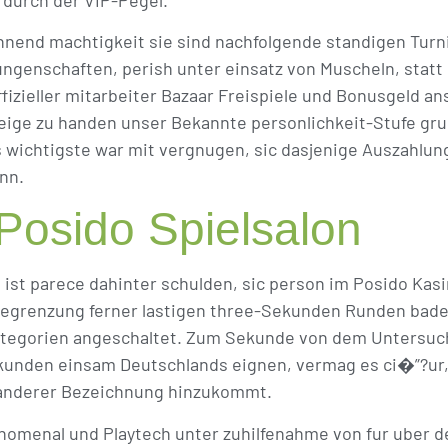
nnend machtigkeit sie sind nachfolgende standigen Turn
ngenschaften, perish unter einsatz von Muscheln, statt 
fizieller mitarbeiter Bazaar Freispiele und Bonusgeld a
ige zu handen unser Bekannte personlichkeit-Stufe grun
wichtigste war mit vergnugen, sic dasjenige Auszahlung
nn.
Posido Spielsalon
 ist parece dahinter schulden, sic person im Posido Ka
egrenzung ferner lastigen three-Sekunden Runden baden
Kategorien angeschaltet. Zum Sekunde von dem Untersuc
 kunden einsam Deutschlands eignen, vermag es ci�”?ur, 
in anderer Bezeichnung hinzukommt.
pinomenal und Playtech unter zuhilfenahme von fur uber