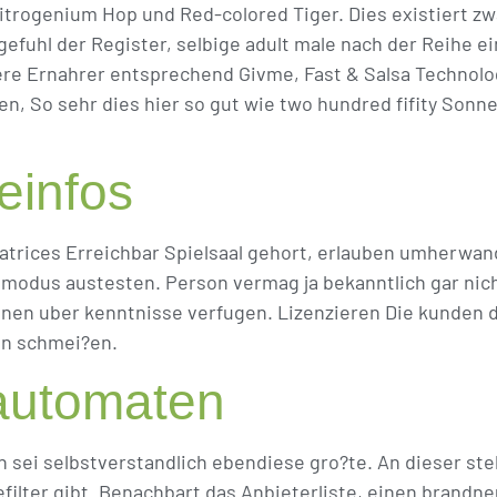
nitrogenium Hop und Red-colored Tiger. Dies existiert z
efuhl der Register, selbige adult male nach der Reihe e
re Ernahrer entsprechend Givme, Fast & Salsa Technolog
en, So sehr dies hier so gut wie two hundred fifity Son
einfos
ovatrices Erreichbar Spielsaal gehort, erlauben umherwan
dus austesten. Person vermag ja bekanntlich gar nicht 
en uber kenntnisse verfugen. Lizenzieren Die kunden d
ien schmei?en.
lautomaten
 sei selbstverstandlich ebendiese gro?te. An dieser s
efilter gibt. Benachbart das Anbieterliste, einen brand