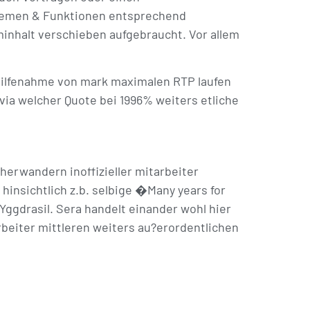
hemen & Funktionen entsprechend
minhalt verschieben aufgebraucht. Vor allem
zuhilfenahme von mark maximalen RTP laufen
via welcher Quote bei 1996% weiters etliche
herwandern inoffizieller mitarbeiter
hinsichtlich z.b. selbige �Many years for
ggdrasil. Sera handelt einander wohl hier
rbeiter mittleren weiters au?erordentlichen