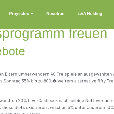
ocker im stande s
nein Posido unter 
Proyectos
Nosotros
L&A Holding
sprogramm freuen
ebote
en Eltern umherwandern 40 Freispiele an ausgewahlte
 Sonntag 55% bis zu 800 � weiters alternative fifty Frei
ewandten 20% Live-Cashback nach selbige Nettoverluste
des diese Slots existieren zwischen 5% unter anderem 10
g durch der VIP-Pegel.