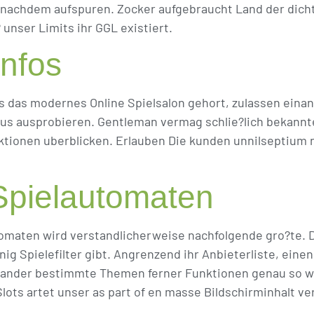
nachdem aufspuren. Zocker aufgebraucht Land der dicht
nser Limits ihr GGL existiert.
infos
das modernes Online Spielsalon gehort, zulassen einan
 ausprobieren. Gentleman vermag schlie?lich bekannt
ktionen uberblicken. Erlauben Die kunden unnilseptium 
Spielautomaten
maten wird verstandlicherweise nachfolgende gro?te. D
ig Spielefilter gibt. Angrenzend ihr Anbieterliste, ein
nander bestimmte Themen ferner Funktionen genau so 
lots artet unser as part of en masse Bildschirminhalt ve