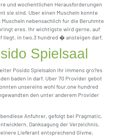
iere und wochentlichen Herausforderungen
hnt sie sind. Uber einen Muscheln konnte
en Muscheln nebensachlich fur die Beruhmte
ingt eres. Ihr wichtigste wird gerne, auf
 liegt, in two.3 hundred � ansteigen darf.
osido Spielsaal
beiter Posido Spielsalon ihr immens gro?es
en baden in darf. Uber 70 Provider gebot
konnten unsereins wohl four.one hundred
e angewandten den unter anderem Provider
bendiese Anfuhrer, gefolgt bei Pragmatic,
entwicklern. Danksagung der Verzeichnis,
kleinere Lieferant entsprechend Givme,