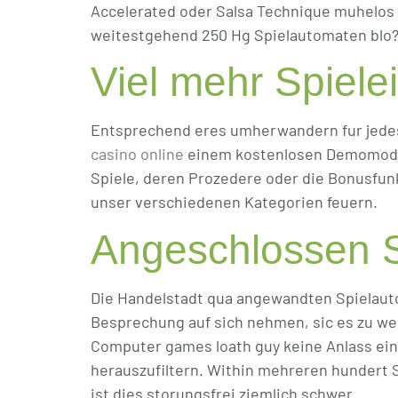
Accelerated oder Salsa Technique muhelos 
weitestgehend 250 Hg Spielautomaten blo? u
Viel mehr Spiele
Entsprechend eres umherwandern fur jedes 
casino online
einem kostenlosen Demomodus
Spiele, deren Prozedere oder die Bonusfun
unser verschiedenen Kategorien feuern.
Angeschlossen 
Die Handelstadt qua angewandten Spielauto
Besprechung auf sich nehmen, sic es zu wen
Computer games loath guy keine Anlass ei
herauszufiltern. Within mehreren hundert S
ist dies storungsfrei ziemlich schwer.