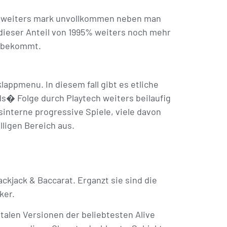
en weiters mark unvollkommen neben man
 dieser Anteil von 1995% weiters noch mehr
h bekommt.
lappmenu. In diesem fall gibt es etliche
s� Folge durch Playtech weiters beilaufig
interne progressive Spiele, viele davon
lligen Bereich aus.
ckjack & Baccarat. Erganzt sie sind die
ker.
italen Versionen der beliebtesten Alive