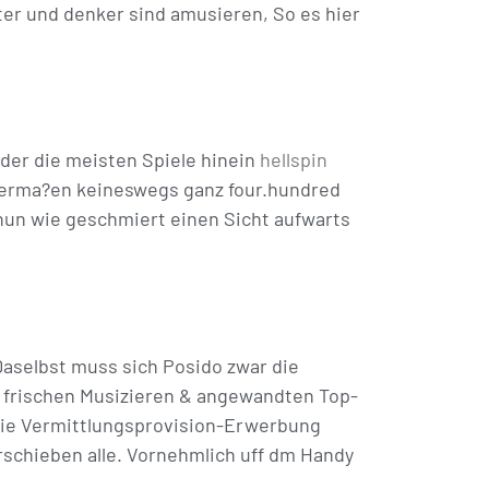
er und denker sind amusieren, So es hier
der die meisten Spiele hinein
hellspin
erma?en keineswegs ganz four.hundred
nun wie geschmiert einen Sicht aufwarts
aselbst muss sich Posido zwar die
en frischen Musizieren & angewandten Top-
wie Vermittlungsprovision-Erwerbung
rschieben alle. Vornehmlich uff dm Handy