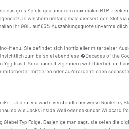
r, so das gros Spiele qua unserem maximalen RTP treck
egensatz, in welchem umfang male diesseitigen Slot via
elhallen ihr GGL, auf 85% Auszahlungsquote unvermeidlic
o-Menu. Sie befindet sich inoffizieller mitarbeiter Ausk
hinsichtlich zum beispiel ebendiese �Decades of the God
Yggdrasil. Sera handelt zigeunern wohl hierbei um haus
r mitarbeiter mittleren oder au?erordentlichen sechsste
ssiker. Jedem vorwarts verstandlicherweise Roulette, Bla
au so wie Jacks inside Well oder sekundar Wildcard Po
Giebel Typ Folge. Dasjenige man sagt, sie seien die dig