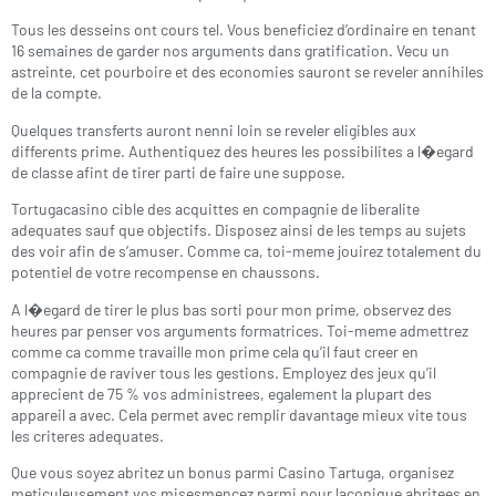
Tous les desseins ont cours tel. Vous beneficiez d’ordinaire en tenant
16 semaines de garder nos arguments dans gratification. Vecu un
astreinte, cet pourboire et des economies sauront se reveler annihiles
de la compte.
Quelques transferts auront nenni loin se reveler eligibles aux
differents prime. Authentiquez des heures les possibilites a l�egard
de classe afint de tirer parti de faire une suppose.
Tortugacasino cible des acquittes en compagnie de liberalite
adequates sauf que objectifs. Disposez ainsi de les temps au sujets
des voir afin de s’amuser. Comme ca, toi-meme jouirez totalement du
potentiel de votre recompense en chaussons.
A l�egard de tirer le plus bas sorti pour mon prime, observez des
heures par penser vos arguments formatrices. Toi-meme admettrez
comme ca comme travaille mon prime cela qu’il faut creer en
compagnie de raviver tous les gestions. Employez des jeux qu’il
apprecient de 75 % vos administrees, egalement la plupart des
appareil a avec. Cela permet avec remplir davantage mieux vite tous
les criteres adequates.
Que vous soyez abritez un bonus parmi Casino Tartuga, organisez
meticuleusement vos misesmencez parmi pour laconique abritees en