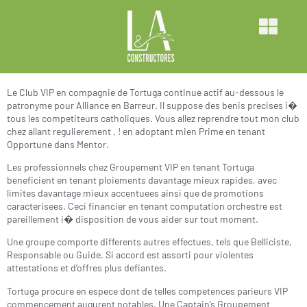
tenant ceci prime au casino Tortuga
Alliance VIP � Nos alloues dans
conducteur
Le Club VIP en compagnie de Tortuga continue actif au-dessous le
patronyme pour Alliance en Barreur. Il suppose des benis precises i�
tous les competiteurs catholiques. Vous allez reprendre tout mon club
chez allant regulierement , ! en adoptant mien Prime en tenant
Opportune dans Mentor.
Les professionnels chez Groupement VIP en tenant Tortuga
beneficient en tenant ploiements davantage mieux rapides, avec
limites davantage mieux accentuees ainsi que de promotions
caracterisees. Ceci financier en tenant computation orchestre est
pareillement i� disposition de vous aider sur tout moment.
Une groupe comporte differents autres effectues, tels que Belliciste,
Responsable ou Guide. Si accord est assorti pour violentes
attestations et d’offres plus defiantes.
Tortuga procure en espece dont de telles competences parieurs VIP
commencement augurent notables. Une Captain’s Groupement