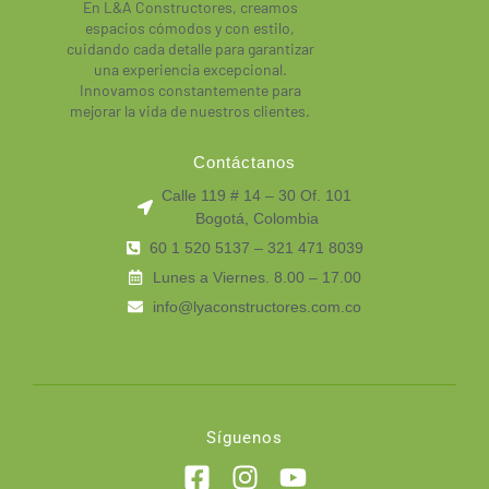
En L&A Constructores, creamos
espacios cómodos y con estilo,
cuidando cada detalle para garantizar
una experiencia excepcional.
Innovamos constantemente para
mejorar la vida de nuestros clientes.
Contáctanos
Calle 119 # 14 – 30 Of. 101
Bogotá, Colombia
60 1 520 5137 – 321 471 8039
Lunes a Viernes. 8.00 – 17.00
info@lyaconstructores.com.co
Síguenos