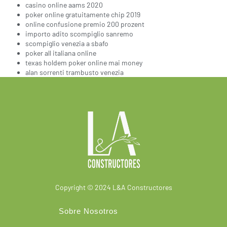
casino online aams 2020
poker online gratuitamente chip 2019
online confusione premio 200 prozent
importo adito scompiglio sanremo
scompiglio venezia a sbafo
poker all italiana online
texas holdem poker online mai money
alan sorrenti trambusto venezia
Copyright © 2024 L&A Constructores
Sobre Nosotros