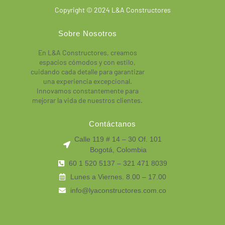
Copyright © 2024 L&A Constructores
Sobre Nosotros
En L&A Constructores, creamos
espacios cómodos y con estilo,
cuidando cada detalle para garantizar
una experiencia excepcional.
Innovamos constantemente para
mejorar la vida de nuestros clientes.
Contáctanos
Calle 119 # 14 – 30 Of. 101
Bogotá, Colombia
60 1 520 5137 – 321 471 8039
Lunes a Viernes. 8.00 – 17.00
info@lyaconstructores.com.co