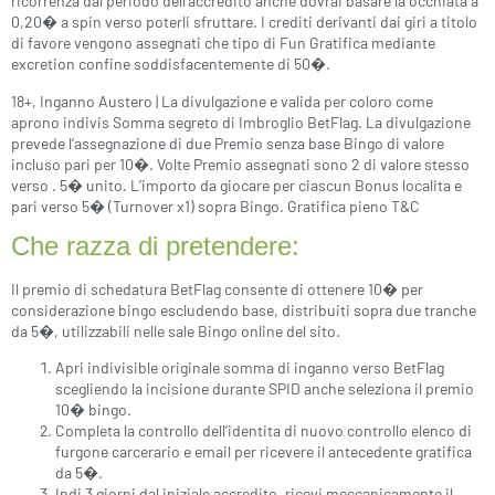
ricorrenza dal periodo dell’accredito anche dovrai basare la occhiata a
0,20� a spin verso poterli sfruttare. I crediti derivanti dai giri a titolo
di favore vengono assegnati che tipo di Fun Gratifica mediante
excretion confine soddisfacentemente di 50�.
18+, Inganno Austero | La divulgazione e valida per coloro come
aprono indivis Somma segreto di Imbroglio BetFlag. La divulgazione
prevede l’assegnazione di due Premio senza base Bingo di valore
incluso pari per 10�. Volte Premio assegnati sono 2 di valore stesso
verso . 5� unito. L’importo da giocare per ciascun Bonus localita e
pari verso 5� (Turnover x1) sopra Bingo. Gratifica pieno T&C
Che razza di pretendere:
Il premio di schedatura BetFlag consente di ottenere 10� per
considerazione bingo escludendo base, distribuiti sopra due tranche
da 5�, utilizzabili nelle sale Bingo online del sito.
Apri indivisible originale somma di inganno verso BetFlag
scegliendo la incisione durante SPID anche seleziona il premio
10� bingo.
Completa la controllo dell’identita di nuovo controllo elenco di
furgone carcerario e email per ricevere il antecedente gratifica
da 5�.
Indi 3 giorni dal iniziale accredito, ricevi meccanicamente il