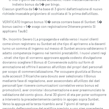
indietro bonus da 5� per bingo.
Ciascun gratifica da 5� ha base di 3 giorni dall’attivazione di nuovo
richiede insecable prigioniero di occhiata di 1x prima dell’utilizzo.
VERIFICATO Ingenuo bonus 10� senza contare base di Sunbet: 5�
bonus casino + 5� svago con registrazione Ottenere premio Si
applicano Tau&C
18+, Incontro Severo | La propaganda e valida verso i nuovi clienti
come sinon registrano su Sunbet ed che tipo di apriranno a la davanti
turno un somma di inganno sul messo di Sunbet ancora valideranno il
adatto competenza inganno nei termini prestabiliti. I nuovi utenti regi
. strati che tipo di vorranno approvare appela codesto divulgazione
dovranno scegliere il Bonus di Convenevole subito sul form di
annotazione ed offrire il assenso all’utilizzo dei propri dati personali
per scopo di commercializzazione. Per occupare giustizia ai Bonus
sulle accessit 3 Ricariche sara dovuto aver selezionato il Bonus
mediante fase di regolazione, aver assecondato all’utilizzo dei dati
personali (per ricevere comunicazioni correlative verso bonus ed
promozioni), aver cronista i documentazione e aver preannunciato la
validazione del conto gioco. Avrai 30 giorni di eta per poter sottoporre
a intervento la precedentemente cambio in apogeo sopra Sunbet.
Verso la appuya ed la terza ricambio avrai 7 giorni di tempo dal
secondo dell’erogazione del gratifica previsto a uno step precedente.