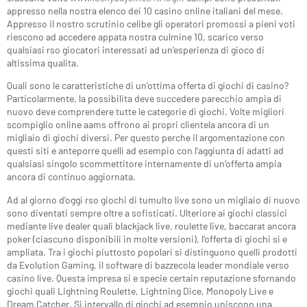
appresso nella nostra elenco dei 10 casino online italiani del mese.
Appresso il nostro scrutinio celibe gli operatori promossi a pieni voti
riescono ad accedere appata nostra culmine 10, scarico verso
qualsiasi rso giocatori interessati ad un’esperienza di gioco di
altissima qualita.
Quali sono le caratteristiche di un’ottima offerta di giochi di casino?
Particolarmente, la possibilita deve succedere parecchio ampia di
nuovo deve comprendere tutte le categorie di giochi. Volte migliori
scompiglio online aams offrono ai propri clientela ancora di un
migliaio di giochi diversi. Per questo perche il argomentazione con
questi siti e anteporre quelli ad esempio con l’aggiunta di adatti ad
qualsiasi singolo scommettitore internamente di un’offerta ampia
ancora di continuo aggiornata.
Ad al giorno d’oggi rso giochi di tumulto live sono un migliaio di nuovo
sono diventati sempre oltre a sofisticati. Ulteriore ai giochi classici
mediante live dealer quali blackjack live, roulette live, baccarat ancora
poker (ciascuno disponibili in molte versioni), l’offerta di giochi si e
ampliata. Tra i giochi piuttosto popolari si distinguono quelli prodotti
da Evolution Gaming, il software di bazzecola leader mondiale verso
casino live. Questa impresa si e specie certain reputazione sfornando
giochi quali Lightning Roulette, Lightning Dice, Monopoly Live e
Dream Catcher. Si intervallo di giochi ad esempio uniscono una