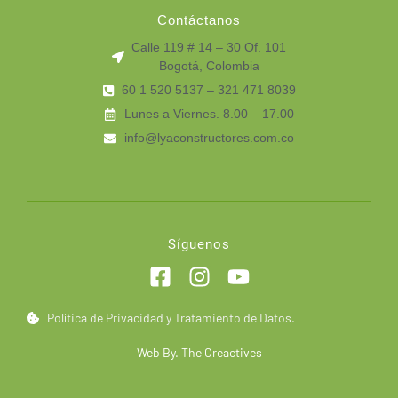
Contáctanos
Calle 119 # 14 – 30 Of. 101
Bogotá, Colombia
60 1 520 5137 – 321 471 8039
Lunes a Viernes. 8.00 – 17.00
info@lyaconstructores.com.co
Síguenos
Política de Privacidad y Tratamiento de Datos.
Web By. The Creactives