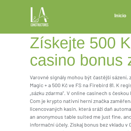
Progresivní vs
registrace
Inicio
Získejte 500 
casino bonus z
Varovné signály mohou být častější sázení, 
Magic + a 500 Kč ve FS na Firebird 81. K regi
„sázku zdarma”. V online casinech s českou 
Com je krypto nativní herní značka zaměřená
licencovaných kasin, která sráží daň automa
an anonymous table suited me just fine, and
informační účely. Získaj bonus bez vkladu v 