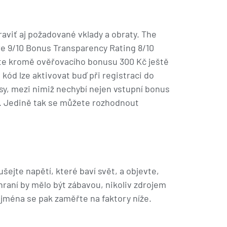
raviť aj požadované vklady a obraty. The
ore 9/10 Bonus Transparency Rating 8/10
ete kromě ověřovacího bonusu 300 Kč ještě
ód lze aktivovat buď při registraci do
y, mezi nimiž nechybí nejen vstupní bonus
ce. Jedině tak se můžete rozhodnout
ejte napětí, které baví svět, a objevte,
 hraní by mělo být zábavou, nikoliv zdrojem
ejména se pak zaměřte na faktory níže.