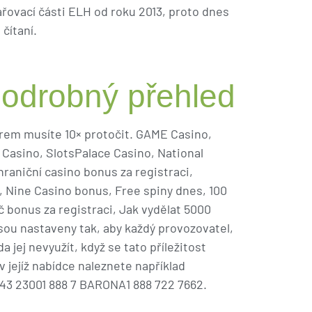
zařovací části ELH od roku 2013, proto dnes
čítaní.
podrobný přehled
ěrem musíte 10× protočit. GAME Casino,
 Casino, SlotsPalace Casino, National
aniční casino bonus za registraci,
, Nine Casino bonus, Free spiny dnes, 100
 bonus za registraci, Jak vydělat 5000
jsou nastaveny tak, aby každý provozovatel,
 jej nevyužít, když se tato příležitost
 jejíž nabídce naleznete například
 443 23001 888 7 BARONA1 888 722 7662.