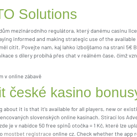
O Solutions
ům mezinárodního regulátora, který danému casinu licenci
ying informed and making strategic use of the available 
měl cítit. Povejte nam, kaj lahko izboljšamo na strani 5€
kace s dílery probíhá přes chat v reálném čase, čímž v
it české kasino bonus
 about it is that it’s available for all players, new or e
cencovaných slovenských online kasínach. Stírací los Adv
 zde je v nabídce 50 free spinů otočka = 1 Kč, které lze u
no
mostbet registrace
online cz. Check whether the app re