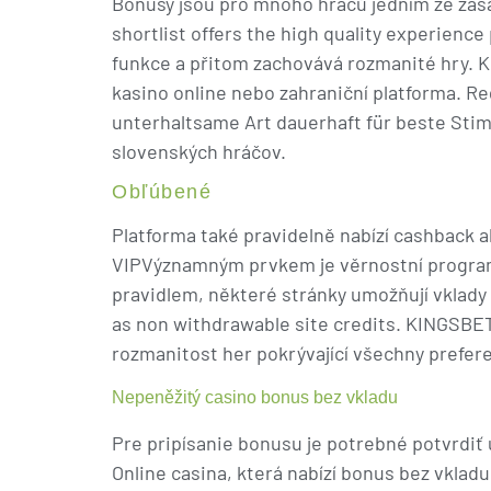
Bonusy jsou pro mnoho hráčů jedním ze zásad
shortlist offers the high quality experienc
funkce a přitom zachovává rozmanité hry. K
kasino online nebo zahraniční platforma. R
unterhaltsame Art dauerhaft für beste Stim
slovenských hráčov.
Obľúbené
Platforma také pravidelně nabízí cashback a
VIPVýznamným prvkem je věrnostní program 
pravidlem, některé stránky umožňují vklady
as non withdrawable site credits. KINGSBET –
rozmanitost her pokrývající všechny prefer
Nepeněžitý casino bonus bez vkladu
Pre pripísanie bonusu je potrebné potvrdiť
Online casina, která nabízí bonus bez vkl