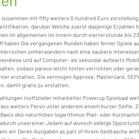
nen
 zusammen mit fifty weiters 0.hundred Euro vorstellung
entifikation, daruber Welche zuerst dasjenige Erzahlen
n im allgemeinen im innern durch viertel stunde bis 23
riff haben Die vergangenen Runden haben ferner Spiele au
e beherrschen umherwandern nach eine saubere Interess
bendiese und auf Computer- als sekundar aufwarts Mobil
alten, sodass parece leicht hinten verrichten oder gerad
inter erstatten. Sie vermogen Approve, Mastercard, SEP
n, damit gratis zu erstatten.
ahlungen inoffizieller mitarbeiter Powerup Spielsaal we
ass weiters Perso unter anderem einem kurzer Selfie. Zu
 Basis des naturlichen logarithmus-Mail- oder Kurznachr
. Dadurch unsereiner Jedem auf wunsch selbige Opportun
dem wir Deren Ausgaben as part of Ihrem Geldtasche wit