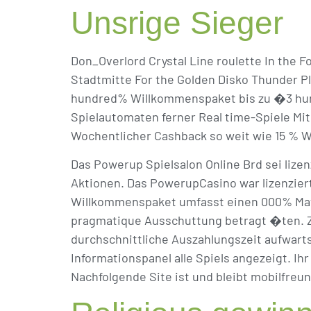
Unsrige Sieger
Don_Overlord Crystal Line roulette In the
Stadtmitte For the Golden Disko Thunder P
hundred% Willkommenspaket bis zu �3 hu
Spielautomaten ferner Real time-Spiele Mi
Wochentlicher Cashback so weit wie 15 % W
Das Powerup Spielsalon Online Brd sei lizen
Aktionen. Das PowerupCasino war lizenzier
Willkommenspaket umfasst einen 000% Matc
pragmatique Ausschuttung betragt �ten. Zu
durchschnittliche Auszahlungszeit aufwarts
Informationspanel alle Spiels angezeigt. Ih
Nachfolgende Site ist und bleibt mobilfreu