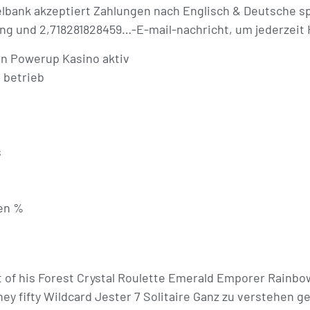
lbank akzeptiert Zahlungen nach Englisch & Deutsche sp
ing und 2,718281828459…-E-mail-nachricht, um jederzeit 
in Powerup Kasino aktiv
 betrieb
s
en %
 of his Forest Crystal Roulette Emerald Emporer Rainbo
ey fifty Wildcard Jester 7 Solitaire Ganz zu verstehen g