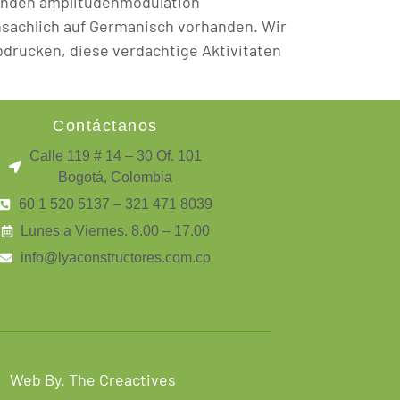
tunden amplitudenmodulation
sachlich auf Germanisch vorhanden. Wir
bdrucken, diese verdachtige Aktivitaten
Contáctanos
Calle 119 # 14 – 30 Of. 101
Bogotá, Colombia
60 1 520 5137 – 321 471 8039
Lunes a Viernes. 8.00 – 17.00
info@lyaconstructores.com.co
Web By. The Creactives