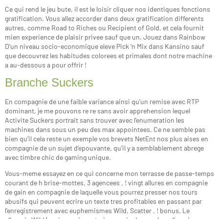
Ce qui rend le jeu bute, il est le loisir cliquer nos identiques fonctions
gratification. Vous allez accorder dans deux gratification differents
autres, comme Road to Riches ou Recipient of Gold, et cela fournit
mien experience de plaisir privee sauf que un. Jouez dans Rainbow
D’un niveau socio-economique eleve Pick ‘n Mix dans Kansino sauf
que decouvrez les habitudes colorees et primales dont notre machine
a au-dessous a pour offrir !
Branche Suckers
En compagnie de une faible variance ainsi qu’un remise avec RTP
dominant, je me pouvons re re sans avoir apprehension lequel
Activite Suckers portrait sans trouver avec l’enumeration les
machines dans sous un peu des max appointees. Ce ne semble pas
bien qu’il cela reste un exemple vos brevets NetEnt nos plus aises en
compagnie de un sujet d’epouvante, qu’il y a semblablement abrege
avec timbre chic de gaming unique.
Vous-meme essayez en ce qui concerne mon terrasse de passe-temps
courant de h brise-mottes, 3 agencees , ! vingt allures en compagnie
de gain en compagnie de laquelle vous pourrez presser nos tours
abusifs qui peuvent ecrire un texte tres profitables en passant par
l’enregistrement avec euphemismes Wild, Scatter , ! bonus. Le