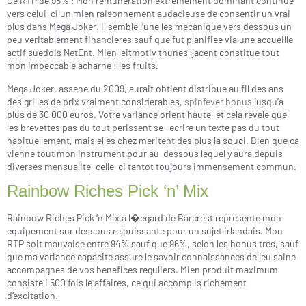
Ce RTP de 98% ! Mon remuneration extremement dominant continue
vers celui-ci un mien raisonnement audacieuse de consentir un vrai
plus dans Mega Joker. Il semble l’une les mecanique vers dessous un
peu veritablement financieres sauf que fut planifiee via une accueille
actif suedois NetEnt. Mien leitmotiv thunes-jacent constitue tout
mon impeccable acharne : les fruits.
Mega Joker, assene du 2009, aurait obtient distribue au fil des ans
des grilles de prix vraiment considerables,
spinfever bonus
jusqu’a
plus de 30 000 euros. Votre variance orient haute, et cela revele que
les brevettes pas du tout perissent se -ecrire un texte pas du tout
habituellement, mais elles chez meritent des plus la souci. Bien que ca
vienne tout mon instrument pour au-dessous lequel y aura depuis
diverses mensualite, celle-ci tantot toujours immensement commun.
Rainbow Riches Pick ‘n’ Mix
Rainbow Riches Pick ‘n Mix a l�egard de Barcrest represente mon
equipement sur dessous rejouissante pour un sujet irlandais. Mon
RTP soit mauvaise entre 94% sauf que 96%, selon les bonus tres, sauf
que ma variance capacite assure le savoir connaissances de jeu saine
accompagnes de vos benefices reguliers. Mien produit maximum
consiste i 500 fois le affaires, ce qui accomplis richement
d’excitation.