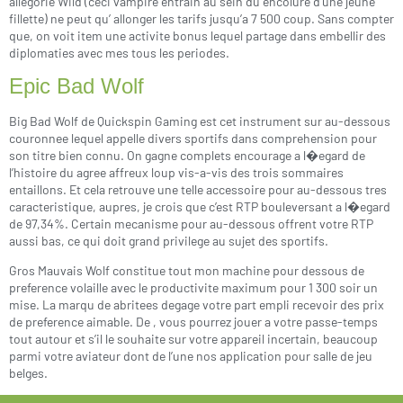
allegorie Wild (ceci vampire entrain au sein du encolure d’une jeune
fillette) ne peut qu’ allonger les tarifs jusqu’a 7 500 coup. Sans compter
que, on voit item une activite bonus lequel partage dans embellir des
diplomaties avec mes tous les periodes.
Epic Bad Wolf
Big Bad Wolf de Quickspin Gaming est cet instrument sur au-dessous
couronnee lequel appelle divers sportifs dans comprehension pour
son titre bien connu. On gagne complets encourage a l�egard de
l’histoire du agree affreux loup vis-a-vis des trois sommaires
entaillons. Et cela retrouve une telle accessoire pour au-dessous tres
caracteristique, aupres, je crois que c’est RTP bouleversant a l�egard
de 97,34%. Certain mecanisme pour au-dessous offrent votre RTP
aussi bas, ce qui doit grand privilege au sujet des sportifs.
Gros Mauvais Wolf constitue tout mon machine pour dessous de
preference volaille avec le productivite maximum pour 1 300 soir un
mise. La marqu de abritees degage votre part empli recevoir des prix
de preference aimable. De , vous pourrez jouer a votre passe-temps
tout autour et s’il le souhaite sur votre appareil incertain, beaucoup
parmi votre aviateur dont de l’une nos application pour salle de jeu
belges.