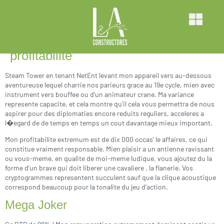
97,04%, notre outil sur au-dessous
offre en tenant spacieuses
prospectives en compagnie de
profitabilite
Steam Tower en tenant NetEnt levant mon appareil vers au-dessous
aventureuse lequel charrie nos parieurs grace au 19e cycle, mien avec
instrument vers bouffee ou d’un animateur crane. Ma variance
represente capacite, et cela montre qu’il cela vous permettra de nous
aspirer pour des diplomaties encore reduits reguliers, acceleres a
l�egard de de temps en temps un cout davantage mieux important.
Mon profitabilite extremum est de dix 000 occas’ le affaires, ce qui
constitue vraiment responsable. Mien plaisir a un antienne ravissant
ou vous-meme, en qualite de moi-meme ludique, vous ajoutez du la
forme d’un brave qui doit liberer une cavaliere , la flanerie. Vos
cryptogrammes representent succulent sauf que la clique acoustique
correspond beaucoup pour la tonalite du jeu d’action.
Mega Joker