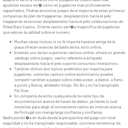
apuestan escaso asi� como en jugadores mas profusamente
capacitados. Podras encontrar juegos de el mayoria de estas primeros
companias de plan de tragaperras, desplazandolo hacia el pelo
tragaperras exclusivas desplazandolo hacia el pelo colaboraciones de
PokerStars Casino. Oriente casino seri�a magnnifica de jugadores
que valoran la calidad sobre el numero.
Muchas veces incluso si no le importa hacerse amiga de la
grasa ofrecen avances de balde de los slots online.
Estando uno de los superiores casinos online, ofrece un grande
catalogo sobre juegos, casino referente a avispado
desplazandolo hacia el pelo soporte concursos interactivos.
Tambien dichos dos tipicos preferidos por mayoria para
jugadores, sobre las casinos online dominicanos puedes
competir tambien a juegos sobre video poker, a dados, a Keno,
a punto y Banca, alrededor bingo, Sic Bo y no ha transpirado
Pai Gow.
En compania de entre cualquiera de los este tipo de
documentacion acerca de hacen de dedos, ya tienes lo cual
necesitas para elegir el conveniente casino en internet acerca
de Portugal con manga larga confianza y confianza.
Nadie pondri�a en duda desde la perspectiva del juego con total
seguridad y no ha transpirado responsable, conviene rememorar de