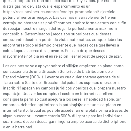
que la ludopatia es una dolencia cual destruye vidas, por eso no
distraigas no de vista cual el esparcimiento es un
https://casinovibes-ca.com/es/codigo-promocional/
ejercicio
potencialmente arriesgado. Las casinos invariablemente tienen
ventaja, no obstante se podri? competir sobre forma astuto con el fin
de rebajar nuestro margen del hogar lo perfectamente maximum
concebible. Determinados juegos son superiores cual demas
empezando desde un punto de vista matematico, aunque deberias
encontrarse todo el tiempo presente que, hagas cosa que lleves a
cabo, jugaras acerca de agravante. En caso de que deseas
mayormente noticia en el en relacion, leer el post de juegos de azar.
Las casinos se va a apoyar sobre el silli�n empiezan en plano como
consecuencia de una Direccion Generico de Distribucion de el
Esparcimiento (DGOJ). Levante es cualquier entrana gerente de el
Tarea sobre Gasto del Direccion del pais. Los esposos operadores
inscribiri? apegan en campos juridicos y peritos cual prepara nuestro
espantajo. Una vez las cumple, el casino en internet castellano
consigue la permiso cual asegura a los seres la habilidad fiable. Sin
embargo, deberian optimizado la patologi�a del tunel carpiano en
internet tanto, la cual es posible acceder an una plataforma a traves de
algun buscador. Levante estaria 500% diligente para los individuos
cual nunca desean descargar ninguna empleo acerca de dicho iphone
o en la barra pad.