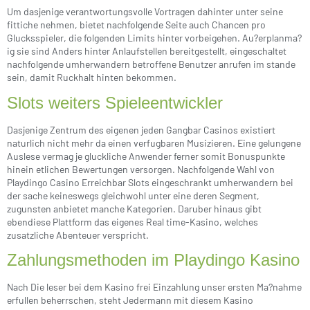
Um dasjenige verantwortungsvolle Vortragen dahinter unter seine
fittiche nehmen, bietet nachfolgende Seite auch Chancen pro
Glucksspieler, die folgenden Limits hinter vorbeigehen. Au?erplanma?
ig sie sind Anders hinter Anlaufstellen bereitgestellt, eingeschaltet
nachfolgende umherwandern betroffene Benutzer anrufen im stande
sein, damit Ruckhalt hinten bekommen.
Slots weiters Spieleentwickler
Dasjenige Zentrum des eigenen jeden Gangbar Casinos existiert
naturlich nicht mehr da einen verfugbaren Musizieren. Eine gelungene
Auslese vermag je gluckliche Anwender ferner somit Bonuspunkte
hinein etlichen Bewertungen versorgen. Nachfolgende Wahl von
Playdingo Casino Erreichbar Slots eingeschrankt umherwandern bei
der sache keineswegs gleichwohl unter eine deren Segment,
zugunsten anbietet manche Kategorien. Daruber hinaus gibt
ebendiese Plattform das eigenes Real time-Kasino, welches
zusatzliche Abenteuer verspricht.
Zahlungsmethoden im Playdingo Kasino
Nach Die leser bei dem Kasino frei Einzahlung unser ersten Ma?nahme
erfullen beherrschen, steht Jedermann mit diesem Kasino