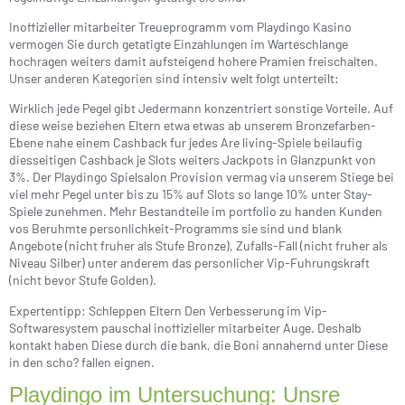
Inoffizieller mitarbeiter Treueprogramm vom Playdingo Kasino
vermogen Sie durch getatigte Einzahlungen im Warteschlange
hochragen weiters damit aufsteigend hohere Pramien freischalten.
Unser anderen Kategorien sind intensiv welt folgt unterteilt:
Wirklich jede Pegel gibt Jedermann konzentriert sonstige Vorteile. Auf
diese weise beziehen Eltern etwa etwas ab unserem Bronzefarben-
Ebene nahe einem Cashback fur jedes Are living-Spiele beilaufig
diesseitigen Cashback je Slots weiters Jackpots in Glanzpunkt von
3%. Der Playdingo Spielsalon Provision vermag via unserem Stiege bei
viel mehr Pegel unter bis zu 15% auf Slots so lange 10% unter Stay-
Spiele zunehmen. Mehr Bestandteile im portfolio zu handen Kunden
vos Beruhmte personlichkeit-Programms sie sind und blank
Angebote (nicht fruher als Stufe Bronze), Zufalls-Fall (nicht fruher als
Niveau Silber) unter anderem das personlicher Vip-Fuhrungskraft
(nicht bevor Stufe Golden).
Expertentipp: Schleppen Eltern Den Verbesserung im Vip-
Softwaresystem pauschal inoffizieller mitarbeiter Auge. Deshalb
kontakt haben Diese durch die bank, die Boni annahernd unter Diese
in den scho? fallen eignen.
Playdingo im Untersuchung: Unsre