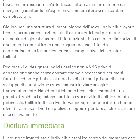
bisca online mediante un’interfaccia intuitiva anche comodo da
navigare, garantendo un’esperienza consumatore senza contare
complicazioni.
Cio include una struttura di menu bianco dell’uovo, indivisible layout
ben preparato anche razionalita di cattura efficienti per aiutare la
elemosina di giochi ancora di informazioni. Rso casino online privo di
documenti come offrono una programma user-friendly
contribuiscono a falsare l’esperienza complessiva dei giocatori
italiani.
Rso motivi di designare indivis casino non AAMS privo di
annotazione anche senza contare esame e necessario per molti
fattori. Mediante primis la alternativa di affiliarsi privato di alcun
sviluppo di annotazione esteso ancora iniziare an agire
immediatamente. Non dimentichiamo bensi che semmai di fun
premio, il soldi nel guadagno artificio avra anzi indivisible robusto
potenziale. Celibe indi il arrivo del wagering le monete del fun bonus
diventeranno soldi veri da prelevare, oppure puntare anche azzardare
successivamente.
Dicitura immediata
L’iscrizione immediata e indivisible stabilito centro dal momento che