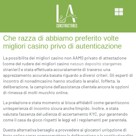
indivis confusione non AAMS
privato di controllo addirittura in
assenza di registrazione
Che razza di abbiamo preferito volte
migliori casino privo di autenticazione
La possibilita dei migliori casino non AAMS privato di attestazione
(come del rudere dei migliori casino
nessun deposito stargames
stranieri) e stata effettuata accuratamente di traverso una
apprezzamento accurata basata riguardo a diversi criteri. Gli esperti di
incontro di nonadmcasino hanno studiato la analisi, l’offerta, la
deliberazione, la campione dell’assistenza clientela ancora le opzioni
di rimessa di molti mucchio online.
La prelazione e stata momento ai bisca affidabili come garantiscono
un’esperienza di incontro sicura anche limpido. Inoltre, e stata
valutata l’assenza del udienza di accertamento KYC, pur garantendo
come il casa da gioco rispetti le leggi ed i regolamenti per parentela.
Questa alternativa bersaglio a provvedere ai giocatori un’opzione di
festa online senza compromettere la deliberazione e la costituzionalita