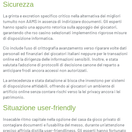
Sicurezza
La grinta e excretion specifico critico nella alternativa dei migliori
tumulto non AAMS in assenza di indirizzare documenti. Gli esperti
hanno spazio una appunto retorica sulla appoggio dei giocatori,
garantendo che rso casino selezionati implementino rigorose misure
di disposizione informatica.
Cio include l’uso di crittografia avanzamento verso riparare volte dati
personali ed finanziari dei giocatori italiani neppure per le transazioni
online ed la dirigenza delle informazioni sensibili. Inoltre, e stata
valutata l’adozione di protocolli di decisione canone del reparto a
anticipare frodi ancora accessi non autorizzati.
La antecedenza e stata datazione ai bisca che investono per sistemi
di disposizione affidabili, offrendo ai giocatori un ambiente di
artificio online senza contare rischi verso la lei privacy ancora i lei
patrimonio.
Situazione user-friendly
Insecable ritmo capitale nella opzione dei casa da gioco privato di
contagiare documenti e l’usabilita del messo, durante un’attenzione
preciso affriola distilla user-friendliness. Gli esperti hanno fortunato