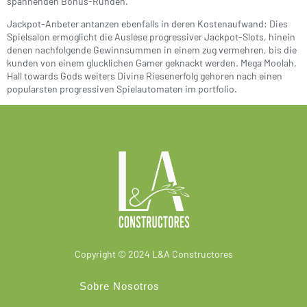
spannenden Bonus-Runden.
Jackpot-Anbeter antanzen ebenfalls in deren Kostenaufwand: Dies
Spielsalon ermoglicht die Auslese progressiver Jackpot-Slots, hinein
denen nachfolgende Gewinnsummen in einem zug vermehren, bis die
kunden von einem glucklichen Gamer geknackt werden. Mega Moolah,
Hall towards Gods weiters Divine Riesenerfolg gehoren nach einen
popularsten progressiven Spielautomaten im portfolio.
Copyright © 2024 L&A Constructores
Sobre Nosotros