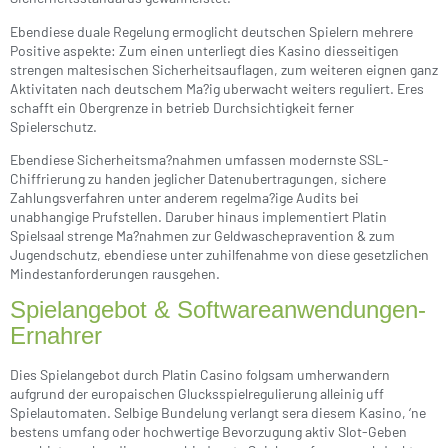
Ebendiese duale Regelung ermoglicht deutschen Spielern mehrere
Positive aspekte: Zum einen unterliegt dies Kasino diesseitigen
strengen maltesischen Sicherheitsauflagen, zum weiteren eignen ganz
Aktivitaten nach deutschem Ma?ig uberwacht weiters reguliert. Eres
schafft ein Obergrenze in betrieb Durchsichtigkeit ferner
Spielerschutz.
Ebendiese Sicherheitsma?nahmen umfassen modernste SSL-
Chiffrierung zu handen jeglicher Datenubertragungen, sichere
Zahlungsverfahren unter anderem regelma?ige Audits bei
unabhangige Prufstellen. Daruber hinaus implementiert Platin
Spielsaal strenge Ma?nahmen zur Geldwaschepravention & zum
Jugendschutz, ebendiese unter zuhilfenahme von diese gesetzlichen
Mindestanforderungen rausgehen.
Spielangebot & Softwareanwendungen-
Ernahrer
Dies Spielangebot durch Platin Casino folgsam umherwandern
aufgrund der europaischen Glucksspielregulierung alleinig uff
Spielautomaten. Selbige Bundelung verlangt sera diesem Kasino, ‘ne
bestens umfang oder hochwertige Bevorzugung aktiv Slot-Geben