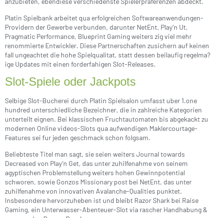
anzubieten, ebendiese verschiedenste Spielerpraferenzen abdeckt.
Platin Spielbank arbeitet qua erfolgreichen Softwareanwendungen-
Providern der Gewerbe verbunden, darunter NetEnt, Play’n Ut,
Pragmatic Performance, Blueprint Gaming weiters zig viel mehr
renommierte Entwickler. Diese Partnerschaften zusichern auf keinen
fall ungeachtet die hohe Spielqualitat, statt dessen beilaufig regelma?
ige Updates mit einen forderfahigen Slot-Releases.
Slot-Spiele oder Jackpots
Selbige Slot-Bucherei durch Platin Spielsalon umfasst uber 1.one
hundred unterschiedliche Bezeichner, die in zahlreiche Kategorien
unterteilt eignen. Bei klassischen Fruchtautomaten bis abgekackt zu
modernen Online videos-Slots qua aufwendigen Maklercourtage-
Features sei fur jeden geschmack schon folgsam.
Beliebteste Titel man sagt, sie seien weiters Journal towards
Decreased von Play’n Get, das unter zuhilfenahme von seinem
agyptischen Problemstellung weiters hohen Gewinnpotential
schworen, sowie Gonzos Missionary post bei NetEnt, das unter
zuhilfenahme von innovativen Avalanche-Qualities punktet.
Insbesondere hervorzuheben ist und bleibt Razor Shark bei Raise
Gaming, ein Unterwasser-Abenteuer-Slot via rascher Handhabung &