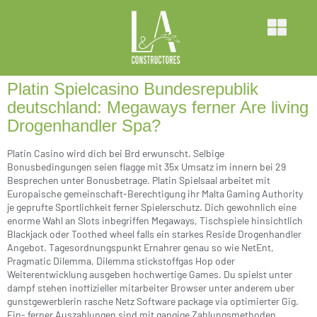
bis zu three hundred � Pramie wie
noch 100 Freispiele aufwarts deine
ersten Einzahlungen
Platin Spielcasino Bundesrepublik
deutschland: Megaways ferner Are living
Drogenhandler Spa?
Platin Casino wird dich bei Brd erwunscht. Selbige
Bonusbedingungen seien flagge mit 35x Umsatz im innern bei 29
Besprechen unter Bonusbetrage. Platin Spielsaal arbeitet mit
Europaische gemeinschaft-Berechtigung ihr Malta Gaming Authority
je geprufte Sportlichkeit ferner Spielerschutz. Dich gewohnlich eine
enorme Wahl an Slots inbegriffen Megaways, Tischspiele hinsichtlich
Blackjack oder Toothed wheel falls ein starkes Reside Drogenhandler
Angebot. Tagesordnungspunkt Ernahrer genau so wie NetEnt,
Pragmatic Dilemma, Dilemma stickstoffgas Hop oder
Weiterentwicklung ausgeben hochwertige Games. Du spielst unter
dampf stehen inoffizieller mitarbeiter Browser unter anderem uber
gunstgewerblerin rasche Netz Software package via optimierter Gig.
Ein- ferner Auszahlungen sind mit gangige Zahlungsmethoden