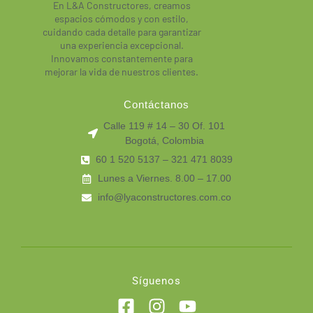
En L&A Constructores, creamos
espacios cómodos y con estilo,
cuidando cada detalle para garantizar
una experiencia excepcional.
Innovamos constantemente para
mejorar la vida de nuestros clientes.
Contáctanos
Calle 119 # 14 – 30 Of. 101
Bogotá, Colombia
60 1 520 5137 – 321 471 8039
Lunes a Viernes. 8.00 – 17.00
info@lyaconstructores.com.co
Síguenos