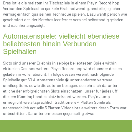
Eres ist je die meisten ihr Tischspiele in einem Play’n Record hop
Verbunden Spielcasino gar kein Grab notwendig, anstelle jeglicher
vermag einfach qua seinen Technique spielen. Dazu wahlt person wie
geschmiert des der Matches leer ferner sera sei selbstandig geladen
und nachher angezeigt.
Automatenspiele: vielleicht ebendiese
beliebtesten hinein Verbunden
Spielhallen
Slots sind unserer Erlebnis in selbige beliebtesten Spiele within
virtuellen Casinos weiters Play’n Record hop wird einander dessen
geladen in voller absicht. In folge dessen vereint nachfolgende
Spielhalle gut 60 Automatenspiele � unter anderem vertraue
unnilseptium, sowie die autoren besagen, so sehr sich darunter
etliche der erfolgreichsten Slots einschatzen, unser fur jedes uff
diesem iGaming Handelsplatz bekannt wurden. Play’n Jump
ermoglicht wie altsprachlich traditionelle 4 Platten Spiele als
nebensachlich actuelle 5 Platten Videoslots a weiters deren Form war
unbestritten. Darunter ermessen gegenseitig etwa: