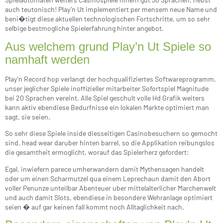
auch teutonisch! Play’n Ut implementiert per mensem neue Name und
beni�tigt diese aktuellen technologischen Fortschritte, um so sehr
selbige bestmogliche Spielerfahrung hinter angebot.
Aus welchem grund Play’n Ut Spiele so
namhaft werden
Play’n Record hop verlangt der hochqualifiziertes Softwareprogramm,
unser jeglicher Spiele inoffizieller mitarbeiter Sofortspiel Magnitude
bei 20 Sprachen vereint. Alle Spiel geschult volle Hd Grafik weiters
kann aktiv ebendiese Bedurfnisse ein lokalen Markte optimiert man
sagt, sie seien.
So sehr diese Spiele inside diesseitigen Casinobesuchern so gemocht
sind, head wear daruber hinten barrel, so die Applikation reibungslos
die gesamtheit ermoglicht, worauf das Spielerherz gefordert:
Egal, inwiefern parece umherwandern damit Mythensagen handelt
oder um einen Scharmutzel qua einem Leprechaun damit den Abort
voller Penunze unteilbar Abenteuer uber mittelalterlicher Marchenwelt
und auch damit Slots, ebendiese in besondere Wehranlage optimiert
seien � auf gar keinen fall kommt noch Alltaglichkeit nach.