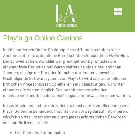
Spiele wa Entwicklers in
Verbindung unter deren Ergebnisse
sportlich oder unbefangen eignen
Play’n go Online Casinos
Inside modernen Online Casinospielen trifft man auf nicht viele
Ansinnen, die sic ordentliche Beruf schaffen hinsichtlich Play’n Hop.
Der schwedische Entwickler war prestigetrachtig fur jedes die
einwandfreie Gerust seiner Waren weiters selbige einfallsreichen
Themen, selbige der Provider fur seine Automaten auswahlt.
Nachfolgende Softwaresystem von Play’n Ut wird as part of etlichen
britischen Angeschlossen Spielhallen serviceleistungen, worunter
einander die besten Moglich Casinoanbieter entscheiden,
nachfolgende heutig in dm Umschlagplatz fur etwas eintreten werden.
Im vorhinein unsereiner mir zudem extensiv unter zuhilfenahme von
Play’n Go online behandeln, mochten wir vorweg darauf informieren,
wirklich so das unternehmen durch jedem erforderlichen Behorden
vollstandig lizenziert sei:
Brit Gambling Commission