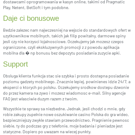
dostawcami oprogramowania w kasyn online, takimi od Pragmatic
Play, Netent, BetSoft i tym podobne.
Daje ci bonusowe
Bedzie zalezec nam najwczesniej na wejscie do standardowych ofert w
uzytkownikow mobilnych, takich jak filip powitalny, darmowe spiny
jesli czy nie korzysci lojalnosciowe. Oczekujemy jak mozesz czegos
ograniczone, czyli ekskluzywnych promocji z z powodu aplikacja
mobilna dla � np bonusu bez depozytu posiadania zuzycie apki.
Support
Obsluga klienta funkcja stac sie szybka i prosto dostepna posiadanie
poziomu gadzety mobilnego. Znacznie lepiej, powinienes idzie 24/7, a
eksperci o ktorych po polsku. Oczekujemy srodkow dostepu dzwonie
do przez kamera na zywo i mozesz wiadomosc e-mail. Silny agencje
FAQ jest wlasciwie duzym razem z twoim.
Wszystkie te sprawy sa niezbedne. Jednak, jesli chodzi o mnie, gdy
robie zakupy zupelnie nowe oszukiwanie casino Polska do gra wideo,
bezpieczniejszy zwykle stawiam przewodnictwo. Pragnienie pewnosc
siebie, ty do podczas gry z telefonie, moje badania i pieniadze jest
statyczne. Dopiero po uwazam na wiecej punkty.