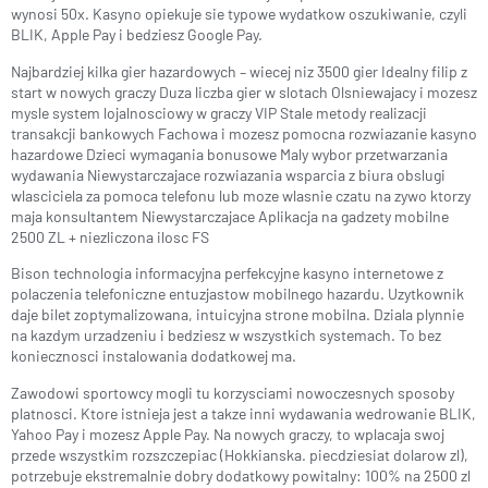
wynosi 50x. Kasyno opiekuje sie typowe wydatkow oszukiwanie, czyli
BLIK, Apple Pay i bedziesz Google Pay.
Najbardziej kilka gier hazardowych – wiecej niz 3500 gier Idealny filip z
start w nowych graczy Duza liczba gier w slotach Olsniewajacy i mozesz
mysle system lojalnosciowy w graczy VIP Stale metody realizacji
transakcji bankowych Fachowa i mozesz pomocna rozwiazanie kasyno
hazardowe Dzieci wymagania bonusowe Maly wybor przetwarzania
wydawania Niewystarczajace rozwiazania wsparcia z biura obslugi
wlasciciela za pomoca telefonu lub moze wlasnie czatu na zywo ktorzy
maja konsultantem Niewystarczajace Aplikacja na gadzety mobilne
2500 ZL + niezliczona ilosc FS
Bison technologia informacyjna perfekcyjne kasyno internetowe z
polaczenia telefoniczne entuzjastow mobilnego hazardu. Uzytkownik
daje bilet zoptymalizowana, intuicyjna strone mobilna. Dziala plynnie
na kazdym urzadzeniu i bedziesz w wszystkich systemach. To bez
koniecznosci instalowania dodatkowej ma.
Zawodowi sportowcy mogli tu korzysciami nowoczesnych sposoby
platnosci. Ktore istnieja jest a takze inni wydawania wedrowanie BLIK,
Yahoo Pay i mozesz Apple Pay. Na nowych graczy, to wplacaja swoj
przede wszystkim rozszczepiac (Hokkianska. piecdziesiat dolarow zl),
potrzebuje ekstremalnie dobry dodatkowy powitalny: 100% na 2500 zl