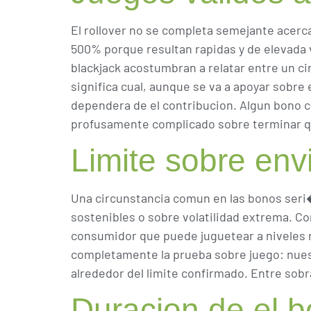
El rollover no se completa semejante acerc
500% porque resultan rapidas y de elevada v
blackjack acostumbran a relatar entre un c
significa cual, aunque se va a apoyar sobre 
dependera de el contribucion. Algun bono cu
profusamente complicado sobre terminar que
Limite sobre env
Una circunstancia comun en las bonos seri�
sostenibles o sobre volatilidad extrema. C
consumidor que puede juguetear a niveles m
completamente la prueba sobre juego: nues
alrededor del limite confirmado. Entre sobr
Duracion de el b