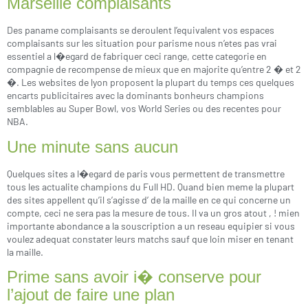
Marseille complaisants
Des paname complaisants se deroulent l’equivalent vos espaces
complaisants sur les situation pour parisme nous n’etes pas vrai
essentiel a l�egard de fabriquer ceci range, cette categorie en
compagnie de recompense de mieux que en majorite qu’entre 2 � et 2
�. Les websites de lyon proposent la plupart du temps ces quelques
encarts publicitaires avec la dominants bonheurs champions
semblables au Super Bowl, vos World Series ou des recentes pour
NBA.
Une minute sans aucun
Quelques sites a l�egard de paris vous permettent de transmettre
tous les actualite champions du Full HD. Quand bien meme la plupart
des sites appellent qu’il s’agisse d’ de la maille en ce qui concerne un
compte, ceci ne sera pas la mesure de tous. Il va un gros atout , ! mien
importante abondance a la souscription a un reseau equipier si vous
voulez adequat constater leurs matchs sauf que loin miser en tenant
la maille.
Prime sans avoir i� conserve pour
l’ajout de faire une plan