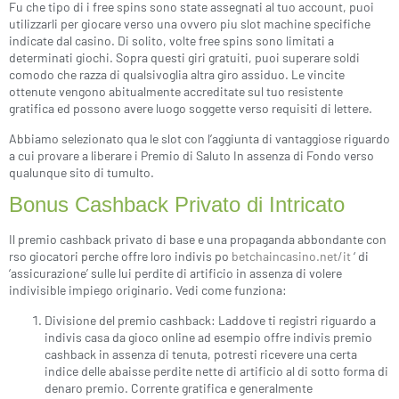
Fu che tipo di i free spins sono state assegnati al tuo account, puoi
utilizzarli per giocare verso una ovvero piu slot machine specifiche
indicate dal casino. Di solito, volte free spins sono limitati a
determinati giochi. Sopra questi giri gratuiti, puoi superare soldi
comodo che razza di qualsivoglia altra giro assiduo. Le vincite
ottenute vengono abitualmente accreditate sul tuo resistente
gratifica ed possono avere luogo soggette verso requisiti di lettere.
Abbiamo selezionato qua le slot con l’aggiunta di vantaggiose riguardo
a cui provare a liberare i Premio di Saluto In assenza di Fondo verso
qualunque sito di tumulto.
Bonus Cashback Privato di Intricato
Il premio cashback privato di base e una propaganda abbondante con
rso giocatori perche offre loro indivis po
betchaincasino.net/it
‘ di
‘assicurazione’ sulle lui perdite di artificio in assenza di volere
indivisible impiego originario. Vedi come funziona:
Divisione del premio cashback: Laddove ti registri riguardo a
indivis casa da gioco online ad esempio offre indivis premio
cashback in assenza di tenuta, potresti ricevere una certa
indice delle abaisse perdite nette di artificio al di sotto forma di
denaro premio. Corrente gratifica e generalmente