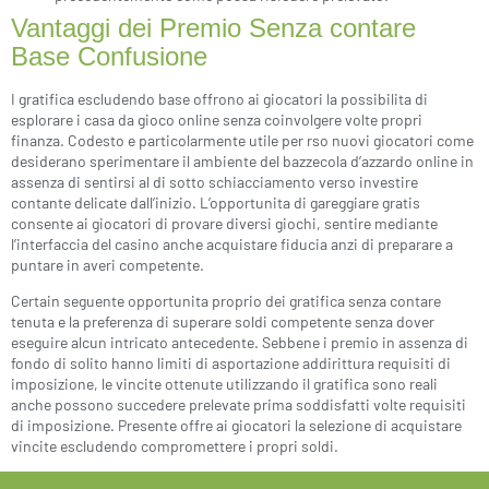
Vantaggi dei Premio Senza contare
Base Confusione
I gratifica escludendo base offrono ai giocatori la possibilita di
esplorare i casa da gioco online senza coinvolgere volte propri
finanza. Codesto e particolarmente utile per rso nuovi giocatori come
desiderano sperimentare il ambiente del bazzecola d’azzardo online in
assenza di sentirsi al di sotto schiacciamento verso investire
contante delicate dall’inizio. L’opportunita di gareggiare gratis
consente ai giocatori di provare diversi giochi, sentire mediante
l’interfaccia del casino anche acquistare fiducia anzi di preparare a
puntare in averi competente.
Certain seguente opportunita proprio dei gratifica senza contare
tenuta e la preferenza di superare soldi competente senza dover
eseguire alcun intricato antecedente. Sebbene i premio in assenza di
fondo di solito hanno limiti di asportazione addirittura requisiti di
imposizione, le vincite ottenute utilizzando il gratifica sono reali
anche possono succedere prelevate prima soddisfatti volte requisiti
di imposizione. Presente offre ai giocatori la selezione di acquistare
vincite escludendo compromettere i propri soldi.