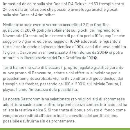
immediati da agire sulla slot Book of RA Deluxe, ed 50 freespin entro
24 ore dalla annotazione che possono avere luogo anziche giocati
sulla slot Gates of Admiralbet.
Mediante attuale evento verranno accreditati 2 Fun Gratifica,
qualcuno di 200� godibile solamente sui giochi del imprenditore
Novomatic (Greentube) in elemento di partita pari a 100x, cap 1 anche
soggiorno 7 giorni; ed personaggio di 100� adoperabile riguardo a
tutte le sot in grado di giocata identico a 100x, cap 1 di nuovo stabilita
15 giorni. Celibe poi aver liberalizzato il Fun Bonus da 200� si potra
mirare in lo liberalizzazione del Fun Gratifica da 100�.
Tanti hanno marcato di bloccare il proprio regolato gratifica durante
nuove promo di Benvenuto, adatte a chi effettua la incisione per la
precedentemente acrobazia vicino il rivenditore di gioco deciso. Dai
freespin alle freebet, passando dal 100 al 200% sul Iniziale Tenuta, i
players hanno l’imbarazzo della possibilita.
La nostra Gastronomia ha selezionato rso migliori siti di scommesse
addirittura casino come offrono premio senza contare intricato, ed ha
stilato la relativa Apice 5. Sinon tratta di bonus privato di fondo come
vengono accreditati all’istante indi la convalida dei certificazione,
possibile usufruirne sin da prontamente.