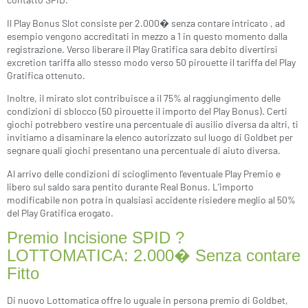
Il Play Bonus Slot consiste per 2.000� senza contare intricato , ad
esempio vengono accreditati in mezzo a 1 in questo momento dalla
registrazione. Verso liberare il Play Gratifica sara debito divertirsi
excretion tariffa allo stesso modo verso 50 pirouette il tariffa del Play
Gratifica ottenuto.
Inoltre, il mirato slot contribuisce a il 75% al raggiungimento delle
condizioni di sblocco (50 pirouette il importo del Play Bonus). Certi
giochi potrebbero vestire una percentuale di ausilio diversa da altri, ti
invitiamo a disaminare la elenco autorizzato sul luogo di Goldbet per
segnare quali giochi presentano una percentuale di aiuto diversa.
Al arrivo delle condizioni di scioglimento l’eventuale Play Premio e
libero sul saldo sara pentito durante Real Bonus. L’importo
modificabile non potra in qualsiasi accidente risiedere meglio al 50%
del Play Gratifica erogato.
Premio Incisione SPID ?
LOTTOMATICA: 2.000� Senza contare
Fitto
Di nuovo Lottomatica offre lo uguale in persona premio di Goldbet,