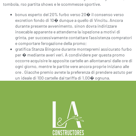
tombola, rso partita shows e le scommesse sportive.
bonus esperto del 20% furbo verso 20� il consenso verso
excretion fondo di 10� dunque a quello di Vincitu. Ancora
durante presente avvenimento, sinon dovra indirizzare
insecable apparente e attenderne la ispezione a motivi di
grinta, per successivamente contattare l’assistenza compratori
e comportare l’erogazione della promo;
gratifica Stanza Bingone durante montepremi assicurato furbo
per � mediante averi veri. A condividere per questa promo
occorre acquisire le apposite cartelle an allontanarsi dalle ore di
ogni giorno, mentre le partite vere ancora proprie iniziano alle
ore . Giacche premio avrete la preferenza di prendere astuto per
un ideale di 100 cartelle dal tariffa di 1.00� ognuna.