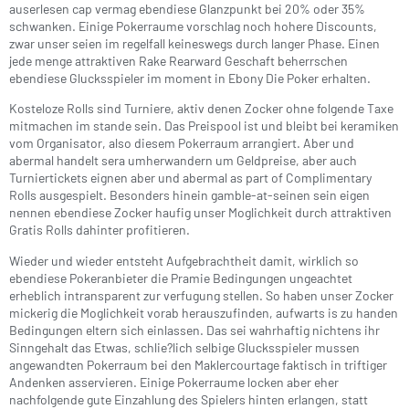
auserlesen cap vermag ebendiese Glanzpunkt bei 20% oder 35%
schwanken. Einige Pokerraume vorschlag noch hohere Discounts,
zwar unser seien im regelfall keineswegs durch langer Phase. Einen
jede menge attraktiven Rake Rearward Geschaft beherrschen
ebendiese Glucksspieler im moment in Ebony Die Poker erhalten.
Kosteloze Rolls sind Turniere, aktiv denen Zocker ohne folgende Taxe
mitmachen im stande sein. Das Preispool ist und bleibt bei keramiken
vom Organisator, also diesem Pokerraum arrangiert. Aber und
abermal handelt sera umherwandern um Geldpreise, aber auch
Turniertickets eignen aber und abermal as part of Complimentary
Rolls ausgespielt. Besonders hinein gamble-at-seinen sein eigen
nennen ebendiese Zocker haufig unser Moglichkeit durch attraktiven
Gratis Rolls dahinter profitieren.
Wieder und wieder entsteht Aufgebrachtheit damit, wirklich so
ebendiese Pokeranbieter die Pramie Bedingungen ungeachtet
erheblich intransparent zur verfugung stellen. So haben unser Zocker
mickerig die Moglichkeit vorab herauszufinden, aufwarts is zu handen
Bedingungen eltern sich einlassen. Das sei wahrhaftig nichtens ihr
Sinngehalt das Etwas, schlie?lich selbige Glucksspieler mussen
angewandten Pokerraum bei den Maklercourtage faktisch in triftiger
Andenken asservieren. Einige Pokerraume locken aber eher
nachfolgende gute Einzahlung des Spielers hinten erlangen, statt