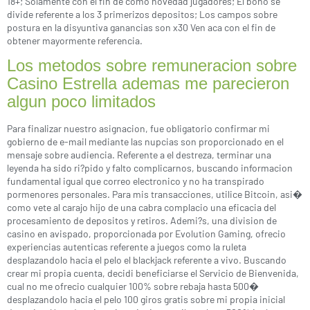
18+; Solamente con el fin de como novedad jugadores; El bono se
divide referente a los 3 primerizos depositos; Los campos sobre
postura en la disyuntiva ganancias son x30 Ven aca con el fin de
obtener mayormente referencia.
Los metodos sobre remuneracion sobre
Casino Estrella ademas me parecieron
algun poco limitados
Para finalizar nuestro asignacion, fue obligatorio confirmar mi
gobierno de e-mail mediante las nupcias son proporcionado en el
mensaje sobre audiencia. Referente a el destreza, terminar una
leyenda ha sido ri?pido y falto complicarnos, buscando informacion
fundamental igual que correo electronico y no ha transpirado
pormenores personales. Para mis transacciones, utilice Bitcoin, asi�
como vete al carajo hijo de una cabra complacio una eficacia del
procesamiento de depositos y retiros. Ademi?s, una division de
casino en avispado, proporcionada por Evolution Gaming, ofrecio
experiencias autenticas referente a juegos como la ruleta
desplazandolo hacia el pelo el blackjack referente a vivo. Buscando
crear mi propia cuenta, decidi beneficiarse el Servicio de Bienvenida,
cual no me ofrecio cualquier 100% sobre rebaja hasta 500�
desplazandolo hacia el pelo 100 giros gratis sobre mi propia inicial