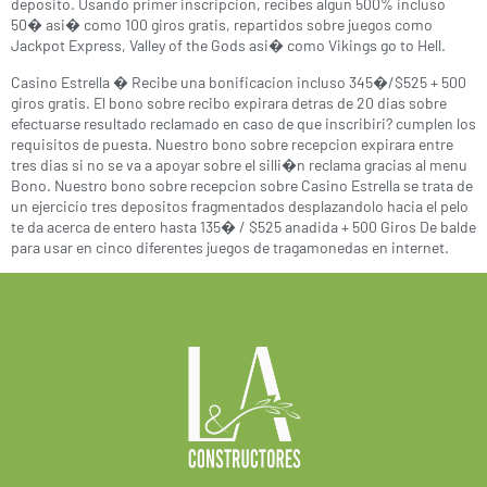
deposito. Usando primer inscripcion, recibes algun 500% incluso
50� asi� como 100 giros gratis, repartidos sobre juegos como
Jackpot Express, Valley of the Gods asi� como Vikings go to Hell.
Casino Estrella � Recibe una bonificacion incluso 345�/$525 + 500
giros gratis. El bono sobre recibo expirara detras de 20 dias sobre
efectuarse resultado reclamado en caso de que inscribiri? cumplen los
requisitos de puesta. Nuestro bono sobre recepcion expirara entre
tres dias si no se va a apoyar sobre el silli�n reclama gracias al menu
Bono. Nuestro bono sobre recepcion sobre Casino Estrella se trata de
un ejercicio tres depositos fragmentados desplazandolo hacia el pelo
te da acerca de entero hasta 135� / $525 anadida + 500 Giros De balde
para usar en cinco diferentes juegos de tragamonedas en internet.