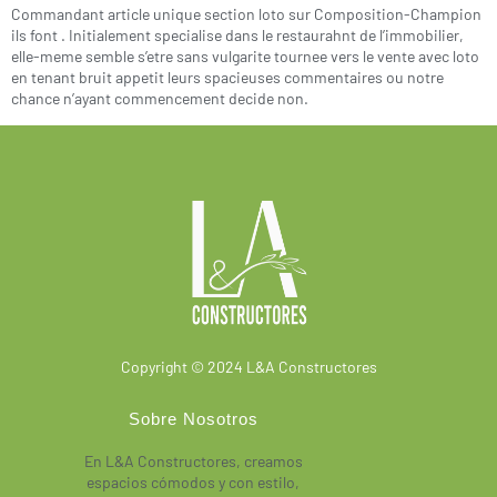
Commandant article unique section loto sur Composition-Champion
ils font . Initialement specialise dans le restaurahnt de l’immobilier,
elle-meme semble s’etre sans vulgarite tournee vers le vente avec loto
en tenant bruit appetit leurs spacieuses commentaires ou notre
chance n’ayant commencement decide non.
Copyright © 2024 L&A Constructores
Sobre Nosotros
En L&A Constructores, creamos
espacios cómodos y con estilo,