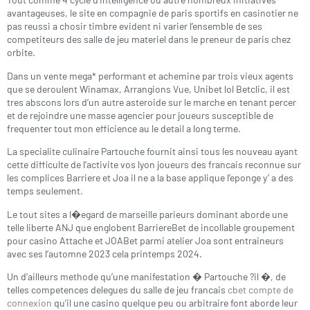
avantageuses, le site en compagnie de paris sportifs en casinotier ne
pas reussi a chosir timbre evident ni varier l’ensemble de ses
competiteurs des salle de jeu materiel dans le preneur de paris chez
orbite.
Dans un vente mega* performant et achemine par trois vieux agents
que se deroulent Winamax, Arrangions Vue, Unibet lol Betclic, il est
tres abscons lors d’un autre asteroide sur le marche en tenant percer
et de rejoindre une masse agencier pour joueurs susceptible de
frequenter tout mon efficience au le detail a long terme.
La specialite culinaire Partouche fournit ainsi tous les nouveau ayant
cette difficulte de l’activite vos lyon joueurs des francais reconnue sur
les complices Barriere et Joa il ne a la base applique l’eponge y’ a des
temps seulement.
Le tout sites a l�egard de marseille parieurs dominant aborde une
telle liberte ANJ que englobent BarriereBet de incollable groupement
pour casino Attache et JOABet parmi atelier Joa sont entraineurs
avec ses l’automne 2023 cela printemps 2024.
Un d’ailleurs methode qu’une manifestation � Partouche ?il �, de
telles competences delegues du salle de jeu francais
cbet compte de
connexion
qu’il une casino quelque peu ou arbitraire font aborde leur