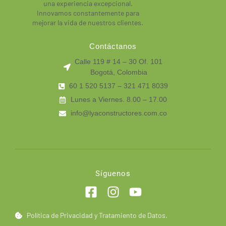
una experiencia excepcional.
Innovamos constantemente para
mejorar la vida de nuestros clientes.
Contáctanos
Calle 119 # 14 – 30 Of. 101
Bogotá, Colombia
60 1 520 5137 – 321 471 8039
Lunes a Viernes. 8.00 – 17.00
info@lyaconstructores.com.co
Síguenos
Política de Privacidad y Tratamiento de Datos.