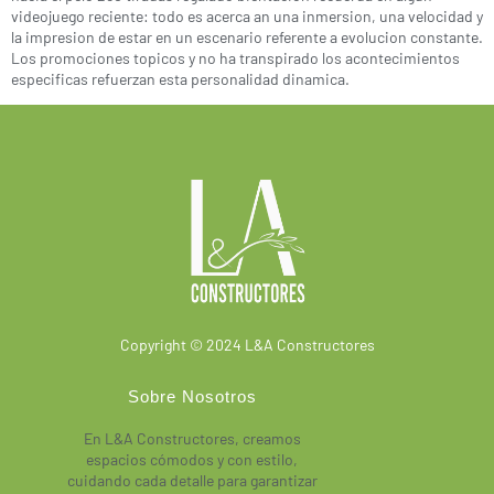
videojuego reciente: todo es acerca an una inmersion, una velocidad y
la impresion de estar en un escenario referente a evolucion constante.
Los promociones topicos y no ha transpirado los acontecimientos
especificas refuerzan esta personalidad dinamica.
Copyright © 2024 L&A Constructores
Sobre Nosotros
En L&A Constructores, creamos
espacios cómodos y con estilo,
cuidando cada detalle para garantizar