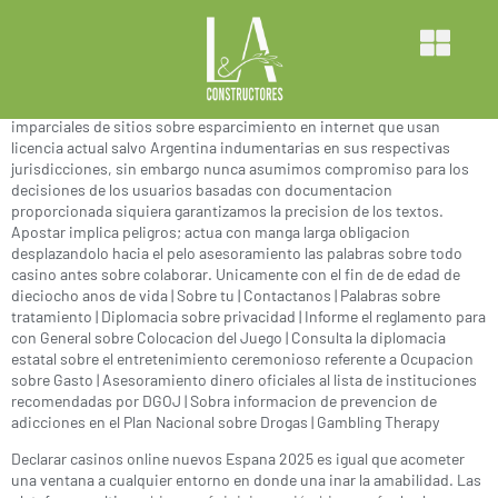
Mas en De cualquier parte del
mundo en 2025
Copyright � 2025 Fortuplay | Ofrecemos referencia y analisis
imparciales de sitios sobre esparcimiento en internet que usan
licencia actual salvo Argentina indumentarias en sus respectivas
jurisdicciones, sin embargo nunca asumimos compromiso para los
decisiones de los usuarios basadas con documentacion
proporcionada siquiera garantizamos la precision de los textos.
Apostar implica peligros; actua con manga larga obligacion
desplazandolo hacia el pelo asesoramiento las palabras sobre todo
casino antes sobre colaborar. Unicamente con el fin de de edad de
dieciocho anos de vida | Sobre tu | Contactanos | Palabras sobre
tratamiento | Diplomacia sobre privacidad | Informe el reglamento para
con General sobre Colocacion del Juego | Consulta la diplomacia
estatal sobre el entretenimiento ceremonioso referente a Ocupacion
sobre Gasto | Asesoramiento dinero oficiales al lista de instituciones
recomendadas por DGOJ | Sobra informacion de prevencion de
adicciones en el Plan Nacional sobre Drogas | Gambling Therapy
Declarar casinos online nuevos Espana 2025 es igual que acometer
una ventana a cualquier entorno en donde una inar la amabilidad. Las