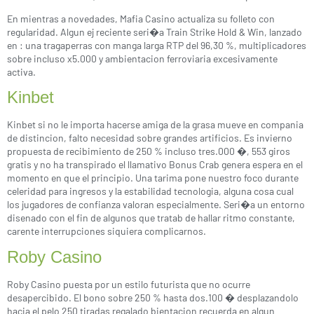
En mientras a novedades, Mafia Casino actualiza su folleto con
regularidad. Algun ej reciente seri�a Train Strike Hold & Win, lanzado
en : una tragaperras con manga larga RTP del 96,30 %, multiplicadores
sobre incluso x5.000 y ambientacion ferroviaria excesivamente
activa.
Kinbet
Kinbet si no le importa hacerse amiga de la grasa mueve en compania
de distincion, falto necesidad sobre grandes artificios. Es invierno
propuesta de recibimiento de 250 % incluso tres.000 �, 553 giros
gratis y no ha transpirado el llamativo Bonus Crab genera espera en el
momento en que el principio. Una tarima pone nuestro foco durante
celeridad para ingresos y la estabilidad tecnologia, alguna cosa cual
los jugadores de confianza valoran especialmente. Seri�a un entorno
disenado con el fin de algunos que tratab de hallar ritmo constante,
carente interrupciones siquiera complicarnos.
Roby Casino
Roby Casino puesta por un estilo futurista que no ocurre
desapercibido. El bono sobre 250 % hasta dos.100 � desplazandolo
hacia el pelo 250 tiradas regalado bientacion recuerda en algun