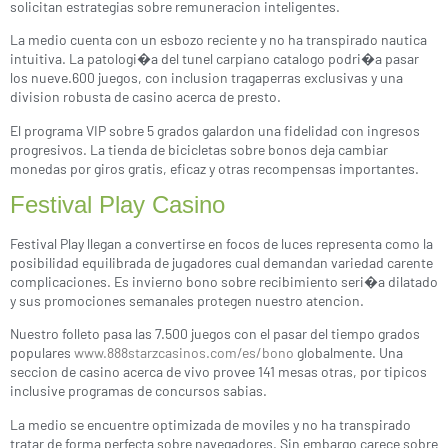
solicitan estrategias sobre remuneracion inteligentes.
La medio cuenta con un esbozo reciente y no ha transpirado nautica
intuitiva. La patologi�a del tunel carpiano catalogo podri�a pasar
los nueve.600 juegos, con inclusion tragaperras exclusivas y una
division robusta de casino acerca de presto.
El programa VIP sobre 5 grados galardon una fidelidad con ingresos
progresivos. La tienda de bicicletas sobre bonos deja cambiar
monedas por giros gratis, eficaz y otras recompensas importantes.
Festival Play Casino
Festival Play llegan a convertirse en focos de luces representa como la
posibilidad equilibrada de jugadores cual demandan variedad carente
complicaciones. Es invierno bono sobre recibimiento seri�a dilatado
y sus promociones semanales protegen nuestro atencion.
Nuestro folleto pasa las 7.500 juegos con el pasar del tiempo grados
populares
www.888starzcasinos.com/es/bono
globalmente. Una
seccion de casino acerca de vivo provee 141 mesas otras, por tipicos
inclusive programas de concursos sabias.
La medio se encuentre optimizada de moviles y no ha transpirado
tratar de forma perfecta sobre navegadores. Sin embargo carece sobre