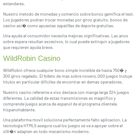
estandares.
Nuestro metodo de monedas y comercio sobre bonos gamifica el test.
Los jugadores podran trocar monedas por giros gratuito, bonos de
casino asi� como apuestas zapatillas de deporte gratuitas.
Una ayuda al consumidor necesita mejoras significativas. Las anos
sobre espera resultan excesivos, lo cual puede extinguir a jugadores
que requieren ayuda breve.
WildRobin Casino
WildRobin ofrece cualquier bono simple increible de hasta 750� y
300 giros regalado. El folleto de mas sobre noveno.000 juegos incluye
titulos en particular dificiles de encontrar en demas operadores.
Nuestro casino referente a vivo destaca con manga larga 324 juegos
diferentes. La calidad de estas transmisiones es magnifico y
comprende juegos acerca de espanol de el programa clientela
hispanohablante.
Una plataforma movil soluciona perfectamente falto aplicacion. La
tecnologia HTML5 asegura cual los juegos se va a apoyar sobre el
silli�n adapten en todo mecanismo moderno.