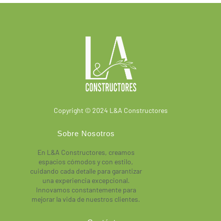
Copyright © 2024 L&A Constructores
Sobre Nosotros
En L&A Constructores, creamos
espacios cómodos y con estilo,
cuidando cada detalle para garantizar
una experiencia excepcional.
Innovamos constantemente para
mejorar la vida de nuestros clientes.