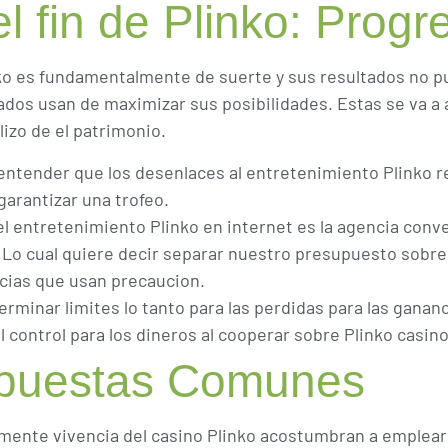
l fin de Plinko: Progr
o es fundamentalmente de suerte y sus resultados no p
dos usan de maximizar sus posibilidades. Estas se va a a
lizo de el patrimonio.
 entender que los desenlaces al entretenimiento Plinko r
garantizar una trofeo.
el entretenimiento Plinko en internet es la agencia conv
. Lo cual quiere decir separar nuestro presupuesto sobr
ncias que usan precaucion.
erminar limites lo tanto para las perdidas para las gana
 control para los dineros al cooperar sobre Plinko casino
Apuestas Comunes
ente vivencia del casino Plinko acostumbran a emplear d