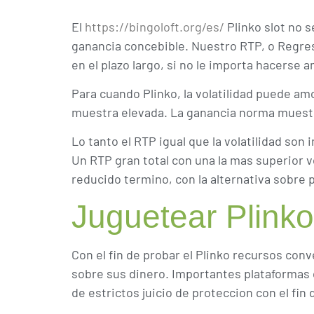
El
https://bingoloft.org/es/
Plinko slot no s
ganancia concebible. Nuestro RTP, o Regres
en el plazo largo, si no le importa hacerse a
Para cuando Plinko, la volatilidad puede a
muestra elevada. La ganancia norma muestr
Lo tanto el RTP igual que la volatilidad son
Un RTP gran total con una la mas superior v
reducido termino, con la alternativa sobr
Juguetear Plinko
Con el fin de probar el Plinko recursos co
sobre sus dinero. Importantes plataformas
de estrictos juicio de proteccion con el fin 