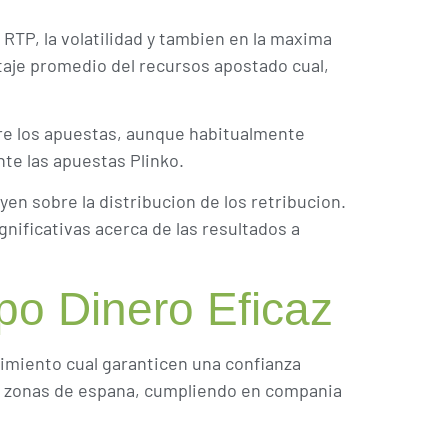
 RTP, la volatilidad y tambien en la maxima
taje promedio del recursos apostado cual,
bre los apuestas, aunque habitualmente
te las apuestas Plinko.
yen sobre la distribucion de los retribucion.
gnificativas acerca de las resultados a
po Dinero Eficaz
cimiento cual garanticen una confianza
as zonas de espana, cumpliendo en compania