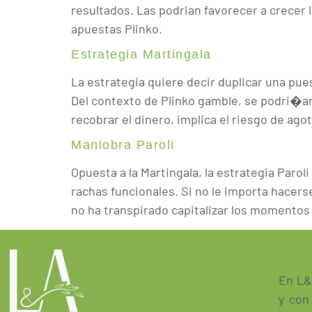
resultados. Las podrian favorecer a crecer l
apuestas Plinko.
Estrategia Martingala
La estrategia quiere decir duplicar una pu
Del contexto de Plinko gamble, se podri�an
recobrar el dinero, implica el riesgo de ago
Maniobra Paroli
Opuesta a la Martingala, la estrategia Parol
rachas funcionales. Si no le importa hacers
no ha transpirado capitalizar los momentos 
En L&
y con