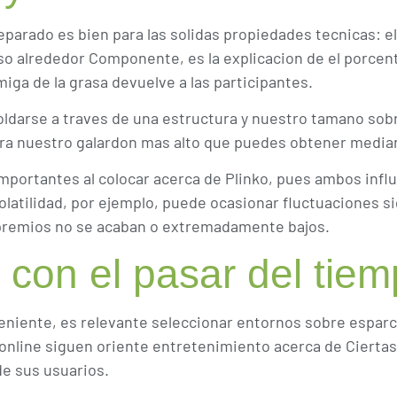
eparado es bien para las solidas propiedades tecnicas: el
o alrededor Componente, es la explicacion de el porcen
miga de la grasa devuelve a las participantes.
moldarse a traves de una estructura y nuestro tamano so
a nuestro galardon mas alto que puedes obtener median
 importantes al colocar acerca de Plinko, pues ambos influ
olatilidad, por ejemplo, puede ocasionar fluctuaciones si
e premios no se acaban o extremadamente bajos.
 con el pasar del tiem
nveniente, es relevante seleccionar entornos sobre espar
 online siguen oriente entretenimiento acerca de Ciert
de sus usuarios.