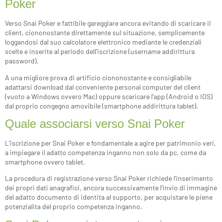
Poker
Verso Snai Poker e fattibile gareggiare ancora evitando di scaricare il
client, ciononostante direttamente sul situazione, semplicemente
loggandosi dal suo calcolatore elettronico mediante le credenziali
scelte e inserite al periodo dell’iscrizione (username addirittura
password).
A una migliore prova di artificio ciononostante e consigliabile
adattarsi download dal conveniente personal computer del client
(vuoto a Windows ovvero Mac) oppure scaricare l’app (Android o IOS)
dal proprio congegno amovibile (smartphone addirittura tablet).
Quale associarsi verso Snai Poker
L’iscrizione per Snai Poker e fondamentale a agire per patrimonio veri,
a impiegare il adatto competenza inganno non solo da pc, come da
smartphone ovvero tablet.
La procedura di registrazione verso Snai Poker richiede l’inserimento
dei propri dati anagrafici, ancora successivamente l’invio di immagine
del adatto documento di identita al supporto, per acquistare le piene
potenzialita del proprio competenza inganno.