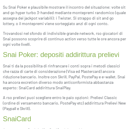
Su Snai Poker e plausibile mostrare il incontro del situazione: volte sit
and go hyper turbo 3-handed mediante montepremi randomico (quale
assegna dei jackpot variabili): i Twister. Si strappo di sit and go
lottery, o il montepremi viene sorteggiato anzi di ogni conto.
Trovandosi nel sfondo di indivisible grande network, rso giocatori di
Snai possono scoprire di continuo action verso tutte le ore ancora per
ogni volte livelli.
Snai Poker: depositi addirittura prelievi
Snai ti da la possibilita di rinfrancare i conti sopra i metodi classici
che razza di carte di considerazione (Visa ed Mastercard) ancora
riduzione bancario. Inoltre con Skrill, PayPal, PostePay e e-wallet. Snai
ha ancora excretion diverso modo anticonformista abbastanza
esperto: SnaiCard addirittura SnaiPlay.
A rso prelievi puoi scegliere entro le paio opzioni: Prelievi Classic
(ordine di versamento bancario, PostePay etc) addirittura Prelievi New
(Paypall e Skrill).
SnaiCard