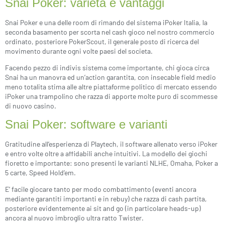
Snai Poker: varieta e vantaggi
Snai Poker e una delle room di rimando del sistema iPoker Italia, la
seconda basamento per scorta nel cash gioco nel nostro commercio
ordinato, posteriore PokerScout, il generale posto di ricerca del
movimento durante ogni volte paesi del societa.
Facendo pezzo di indivis sistema come importante, chi gioca circa
Snai ha un manovra ed un’action garantita, con insecable field medio
meno totalita stima alle altre piattaforme politico di mercato essendo
iPoker una trampolino che razza di apporte molte puro di scommesse
di nuovo casino.
Snai Poker: software e varianti
Gratitudine all’esperienza di Playtech, il software allenato verso iPoker
e entro volte oltre a affidabili anche intuitivi. La modello dei giochi
fioretto e importante: sono presenti le varianti NLHE, Omaha, Poker a
5 carte, Speed Hold’em.
E’ facile giocare tanto per modo combattimento (eventi ancora
mediante garantiti importanti e in rebuy) che razza di cash partita,
posteriore evidentemente ai sit and go (in particolare heads-up)
ancora al nuovo imbroglio ultra ratto Twister.