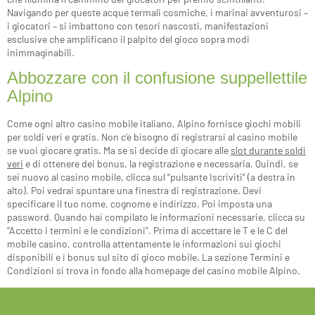
Navigando per queste acque termali cosmiche, i marinai avventurosi –
i giocatori – si imbattono con tesori nascosti, manifestazioni
esclusive che amplificano il palpito del gioco sopra modi
inimmaginabili.
Abbozzare con il confusione suppellettile
Alpino
Come ogni altro casino mobile italiano, Alpino fornisce giochi mobili
per soldi veri e gratis. Non c’e bisogno di registrarsi al casino mobile
se vuoi giocare gratis. Ma se si decide di giocare alle
slot durante soldi
veri
e di ottenere dei bonus, la registrazione e necessaria. Quindi, se
sei nuovo al casino mobile, clicca sul “pulsante Iscriviti” (a destra in
alto). Poi vedrai spuntare una finestra di registrazione. Devi
specificare il tuo nome, cognome e indirizzo. Poi imposta una
password. Quando hai compilato le informazioni necessarie, clicca su
“Accetto i termini e le condizioni”. Prima di accettare le T e le C del
mobile casino, controlla attentamente le informazioni sui giochi
disponibili e i bonus sul sito di gioco mobile. La sezione Termini e
Condizioni si trova in fondo alla homepage del casino mobile Alpino.