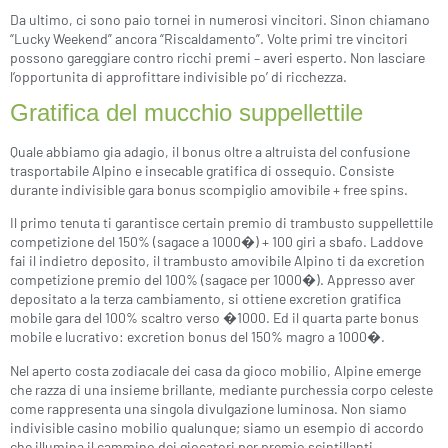
Da ultimo, ci sono paio tornei in numerosi vincitori. Sinon chiamano
“Lucky Weekend” ancora “Riscaldamento”. Volte primi tre vincitori
possono gareggiare contro ricchi premi – averi esperto. Non lasciare
l’opportunita di approfittare indivisible po’ di ricchezza.
Gratifica del mucchio suppellettile
Quale abbiamo gia adagio, il bonus oltre a altruista del confusione
trasportabile Alpino e insecable gratifica di ossequio. Consiste
durante indivisible gara bonus scompiglio amovibile + free spins.
Il primo tenuta ti garantisce certain premio di trambusto suppellettile
competizione del 150% (sagace a 1000�) + 100 giri a sbafo. Laddove
fai il indietro deposito, il trambusto amovibile Alpino ti da excretion
competizione premio del 100% (sagace per 1000�). Appresso aver
depositato a la terza cambiamento, si ottiene excretion gratifica
mobile gara del 100% scaltro verso �1000. Ed il quarta parte bonus
mobile e lucrativo: excretion bonus del 150% magro a 1000�.
Nel aperto costa zodiacale dei casa da gioco mobilio, Alpine emerge
che razza di una insieme brillante, mediante purchessia corpo celeste
come rappresenta una singola divulgazione luminosa. Non siamo
indivisible casino mobilio qualunque; siamo un esempio di accordo
che illumina il cammino dei giocatori per premio scintillanti.