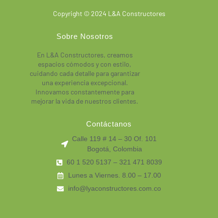
Copyright © 2024 L&A Constructores
Sobre Nosotros
En L&A Constructores, creamos
espacios cómodos y con estilo,
cuidando cada detalle para garantizar
una experiencia excepcional.
Innovamos constantemente para
mejorar la vida de nuestros clientes.
Contáctanos
Calle 119 # 14 – 30 Of. 101
Bogotá, Colombia
60 1 520 5137 – 321 471 8039
Lunes a Viernes. 8.00 – 17.00
info@lyaconstructores.com.co