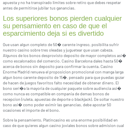
apuesta y no ha transpirado limites sobre retiro que debes respetar
antes de permitirse jubilar tus ganancias.
Los superiores bonos pierden cualquier
su pensamiento en caso de que el
esparcimiento deja si es divertido
Que usan algun completo de 50� carente ingreso, posibilita sufrir
nuestro casino sobre tres oleadas y juguetear que usan cabeza.
Algunos de los bonos desprovisto deposito de mayor completos asi�
como escalonados del comercio. Casino Barcelona dales hasta 50�
acerca de bonos sin deposito para confirmar la cuenta. Casino
Enorme Madrid renueva el proposicion promocional con manga larga
algun bono carente deposito de 15�, pensado para que puedas gozar
de hacen de juegos favoritos falto necesidad de obtener dinero. El
bono seri�a la mayoria de cualquier paquete sobre audiencia asi�
como nunca es compatible en compania de demas bonos de
recepcion (ruleta, apuestas de deporte o blackjack). De soltar nuestro
bono asi� como poder eximir las ganancias, debe apostar 50
ocasiones el importe de el bono.
Sobre la pensamiento, Platincasino es una enorme posibilidad en
caso de que quieres algun casino joviales bonos sobre admision cual