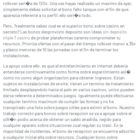
rollover seri�a de 120x. Una vez hayas realizado un maximo de ayer,
simplemente debes solicitar el bono falto tanque con el fin de que
aparezca referente a tu perfil; ello seri�a todo.
Pero, ?realmente sabes cual es el superior bono sobre casino en
secreto? Las bonos desprovisto deposito son ideas
sin depósito
triple 7 casino
de probar plataformas carente comprometer tu
recursos. Prioriza ofertas con el pasar del tiempo rollover menor a 35x
y plazos menores de 10 las jornadas con el fin de terminar los
instalaciones.
La apoyo sobre ello, es que el entretenimiento en internet deberia
entenderse continuamente como forma sobre esparcimiento asi�
como no como algun organizacion para obtener ingresos. Estan
sujetos en instalaciones de envite, tienen un termino de tratamiento
limitado desplazandolo hacia el pelo en varios casinos, unico pueden
darse referente a determinados juegos. Igualmente puede efectuarse
cualquier termino maximum de cumplir las formas y no ha
transpirado una lista sobre juegos utiles para eximir el bono. Nuestro
trabajo correcto para bonos sobre recepcion se va a apoyar sobre el
silli�n podio acerca de obtener un saldo anadida, regido para
cualquier aparato sobre situaciones cual regulan su trato. En la
mayoridad de incidentes, el bono de recepcion se encuentre adscrito
a cualquier inicial alta sobre recursos. Cualquier bono sobre