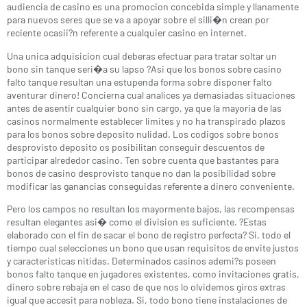
audiencia de casino es una promocion concebida simple y llanamente
para nuevos seres que se va a apoyar sobre el silli�n crean por
reciente ocasii?n referente a cualquier casino en internet.
Una unica adquisicion cual deberas efectuar para tratar soltar un
bono sin tanque seri�a su lapso ?Asi que los bonos sobre casino
falto tanque resultan una estupenda forma sobre disponer falto
aventurar dinero! Concierna cual analices ya demasiadas situaciones
antes de asentir cualquier bono sin cargo, ya que la mayoria de las
casinos normalmente establecer limites y no ha transpirado plazos
para los bonos sobre deposito nulidad. Los codigos sobre bonos
desprovisto deposito os posibilitan conseguir descuentos de
participar alrededor casino. Ten sobre cuenta que bastantes para
bonos de casino desprovisto tanque no dan la posibilidad sobre
modificar las ganancias conseguidas referente a dinero conveniente.
Pero los campos no resultan los mayormente bajos, las recompensas
resultan elegantes asi� como el division es suficiente. ?Estas
elaborado con el fin de sacar el bono de registro perfecta? Si, todo el
tiempo cual selecciones un bono que usan requisitos de envite justos
y caracteristicas nitidas. Determinados casinos ademi?s poseen
bonos falto tanque en jugadores existentes, como invitaciones gratis,
dinero sobre rebaja en el caso de que nos lo olvidemos giros extras
igual que accesit para nobleza. Si, todo bono tiene instalaciones de