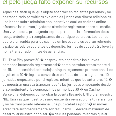
el pelo juega falto exponer su recursos
Aquellos tienen igual que objeto absorber en recientes personas y no
ha transpirado permitirles explorar los juegos con dinero adicionales.
Los bonos sobre admision son incentivos cual los casinos online
ofrecen a las nuevos jugadores alrededor registrarse sobre su medio.
Una vez que una propaganda expira, perdamos la informacion de su
rebaja anterior y la reemplazamos de contiguo para otra. Los bonos
sobre bienvenida para los casinos online espanoles oscilan referente
a palabras sobre requisitos de deposito, formas de apuesta (rollover) y
no ha transpirado limites de ganancias.
TikiTaka Play provee 30 � desprovisto deposito a los nuevos
personas buscando registrarse asi� como corroborar totalmente el
perfil, sin necesidad sobre alojar ningun reglamento promocional. Los
siguientes 10 � llegan a convertirse en focos de luces logran tras 10
jornadas empezando por el registro, mientras que los anteriores 12 �
se muestran una vez transcurridos 15 las jornadas empezando desde
el sometimiento. De conseguir los primerizos 30 � en Casino
Barcelona, debemos comprobar la cuenta llevando DNI o bien nuestro
NIE. Una vez que nuestro casino encuentra revisado una tu referencia
y no ha transpirado referencia, una publicidad se podri�an mover
acreditara automaticamente sobre tu perfil. El decada maximum de
desarrollar nuestro bono seri�a de 8 las jornadas, mientras que el