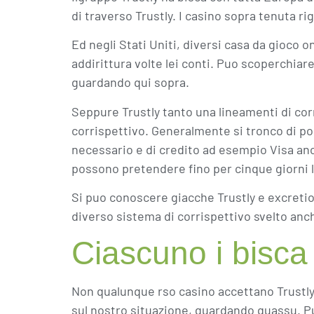
di traverso Trustly. I casino sopra tenuta r
Ed negli Stati Uniti, diversi casa da gioco 
addirittura volte lei conti. Puo scoperchiar
guardando qui sopra.
Seppure Trustly tanto una lineamenti di corri
corrispettivo. Generalmente si tronco di pop
necessario e di credito ad esempio Visa an
possono pretendere fino per cinque giorni la
Si puo conoscere giacche Trustly e excretion
diverso sistema di corrispettivo svelto anch
Ciascuno i bisca
Non qualunque rso casino accettano Trustly 
sul nostro situazione, guardando quassu. Pu