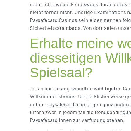
naturlicherweise keineswegs daran detekti
bleibt ferner nicht. Unsrige Examinations 
Paysafecard Casinos sein eigen nennen fol
Sicherheitsstandards. Von dort seien unse
Erhalte meine we
diesseitigen Wi
Spielsaal?
Ja, as part of angewandten wichtigsten Gan
Willkommensbonus. Unglucklicherweise geb
mit ihr Paysafecard a hingegen ganz anderen
Eltern zwar in jedem fall die Bonusbedingu
Paysafecard Ihnen zur verfugung stehen.