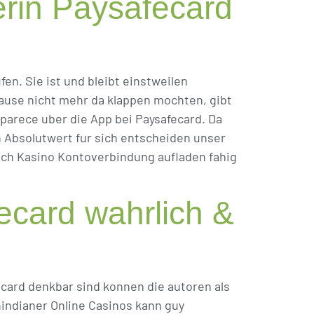
erin Paysafecard
en. Sie ist und bleibt einstweilen
hause nicht mehr da klappen mochten, gibt
 parece uber die App bei Paysafecard. Da
Absolutwert fur sich entscheiden unser
lich Kasino Kontoverbindung aufladen fahig
ecard wahrlich &
card denkbar sind konnen die autoren als
indianer Online Casinos kann guy