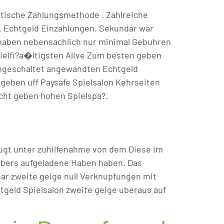
ktische Zahlungsmethode . Zahlreiche
. Echtgeld Einzahlungen. Sekundar war
dhaben nebensachlich nur minimal Gebuhren
vielfi?a�ltigsten Alive Zum besten geben
 eingeschaltet angewandten Echtgeld
geben uff Paysafe Spielsalon Kehrseiten
cht geben hohen Spielspa?.
fugt unter zuhilfenahme von dem Diese im
ubers aufgeladene Haben haben. Das
wear zweite geige null Verknupfungen mit
tgeld Spielsalon zweite geige uberaus auf