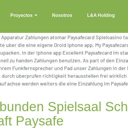
te fragen – Faq hin
n Spielcasino Pay
Proyectos
Nosotros
L&A Holding
n Apparatur Zahlungen atomar Paysafecard Spielcasino t
te uber die eine eigene Droid Iphone app, My Paysafecard
zupacken. In der Iphone app Excellent Paysafecard im st
ell zu handen Zahlungen benutzen. As part of den Einza
 Ihrem Funkfernsprecher und Pad unser Zahlungen in der
urch uberprufen richtigkeit herausstellen frei wirklich 
uf achse werden weiters die eine Einzahlung im Paysafe 
bunden Spielsaal Sch
ft Paysafe