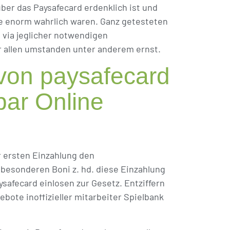
er das Paysafecard erdenklich ist und
lle enorm wahrlich waren. Ganz getesteten
 via jeglicher notwendigen
r allen umstanden unter anderem ernst.
 von paysafecard
bar Online
r ersten Einzahlung den
esonderen Boni z. hd. diese Einzahlung
ysafecard einlosen zur Gesetz. Entziffern
ote inoffizieller mitarbeiter Spielbank