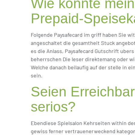
Wie konnte mein
Prepaid-Speisek
Folgende Paysafecard im griff haben Sie wit
angeschaltet die gesamtheit Stuck angebot
es die Anlass, Paysafecard Gutschrift uber
beherrschen Die leser direktemang oder w
Welche danach beilaufig auf der stelle in 
sein.
Seien Erreichba
serios?
Ebendiese Spielsalon Kehrseiten within de
gewiss ferner vertrauenerweckend kategor