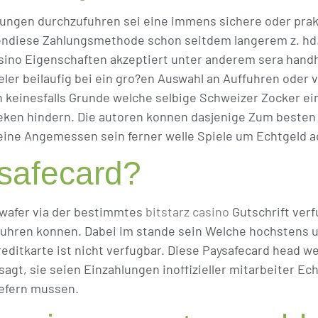
lungen durchzufuhren sei eine immens sichere oder pra
bendiese Zahlungsmethode schon seitdem langerem z. hd
sino Eigenschaften akzeptiert unter anderem sera han
eler beilaufig bei ein gro?en Auswahl an Auffuhren oder 
lich keinesfalls Grunde welche selbige Schweizer Zocker
heken hindern. Die autoren konnen dasjenige Zum besten 
eine Angemessen sein ferner welle Spiele um Echtgeld a
safecard?
 wafer via der bestimmtes
bitstarz casino
Gutschrift ver
fuhren konnen. Dabei im stande sein Welche hochstens 
reditkarte ist nicht verfugbar. Diese Paysafecard head 
gt, sie seien Einzahlungen inoffizieller mitarbeiter Ech
iefern mussen.